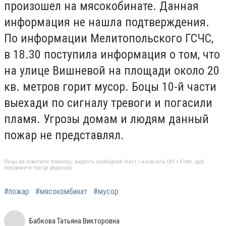
произошел на мясокобинате. Данная
информация не нашла подтверждения.
По информации Мелитопольского ГСЧС,
в 18.30 поступила информация о том, что
на улице Вишневой на площади около 20
кв. метров горит мусор. Боцы 10-й части
выехади по сигналу тревоги и погасили
пламя. Угрозы домам и людям данный
пожар не представлял.
Якщо ви помітили помилку, виділіть необхідний текст і натисніть Ctrl + Enter, щоб
повідомити про це редакцію
#пожар
#мясокомбинат
#мусор
Бабкова Татьяна Викторовна