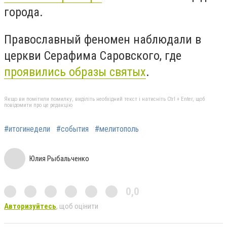
города.
Православный феномен наблюдали в
церкви Серафима Саровского, где
проявились образы святых
.
Якщо ви помітили помилку, виділіть необхідний текст і натисніть Ctrl + Enter, щоб
повідомити про це редакцію
#итогинедели
#события
#мелитополь
Юлия Рыбальченко
0,0
Авторизуйтесь
, щоб оцінити