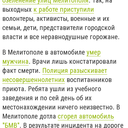
озеленение улиц Мелитополя
. Так, на
выходных
к работе приступили
волонтеры, активисты, военные и их
семьи, дети, представители городской
власти и все неравнодушные горожане.
В Мелитополе в автомобиле
умер
мужчина
. Врачи лишь констатировали
факт смерти.
Полиция разыскивает
несовершеннолетних
воспитанников
приюта. Ребята ушли из учебного
заведения и по сей день об их
местонахождении ничего неизвестно. В
Мелитополе дотла
сгорел автомобиль
"БМВ"
. В результате инцидента на дороге