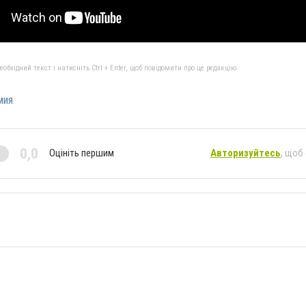
бхідний текст і натисніть Ctrl + Enter, щоб повідомити про це редакцію
мия
0,0
Оцініть першим
Авторизуйтесь
, щоб