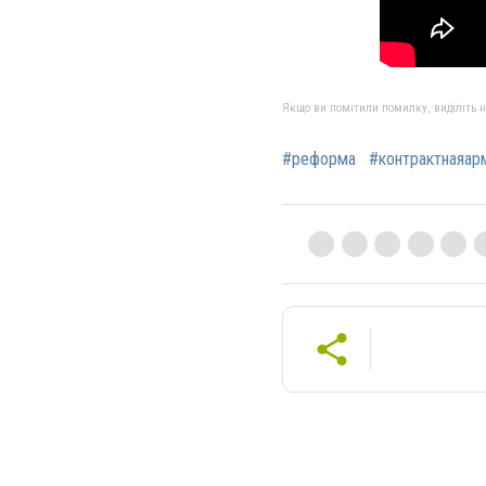
Якщо ви помітили помилку, виділіть нео
#реформа
#контрактнаяар