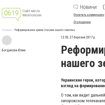
Новини
Оплатить коммуналку
Оголошення
Головна
Реформирование армии глазами нашего земляка
12:30, 27 березня 2017 р.
Реформир
Богданова Юлия
нашего з
Украинские герои, кото
взгляд на формировани
О том, как видит дальне
запорожском телеканале