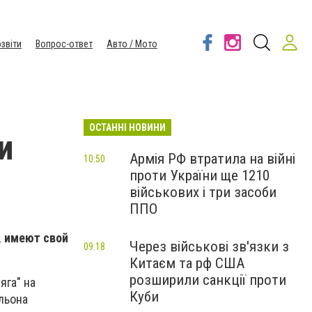
звіти
Вопрос-ответ
Авто / Мото
ОСТАННІ НОВИНИ
и
Армія РФ втратила на війні
10:50
проти України ще 1210
військових і три засоби
ППО
, имеют свой
Через військові зв'язки з
09:18
Китаєм та рф США
розширили санкції проти
яга" на
Куби
льона