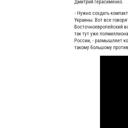
Дмитрий Герасименко.
- Нужно создать компак
Украины. Вот все говоря
Восточноевропейский вое
так тут уже полмиллиона
России, - размышляет к
такому большому противн