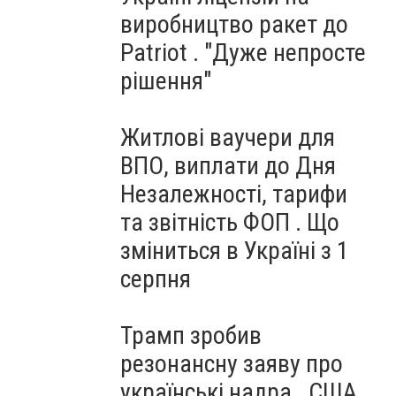
виробництво ракет до
Patriot . "Дуже непросте
рішення"
Житлові ваучери для
ВПО, виплати до Дня
Незалежності, тарифи
та звітність ФОП . Що
зміниться в Україні з 1
серпня
Трамп зробив
резонансну заяву про
українські надра . США