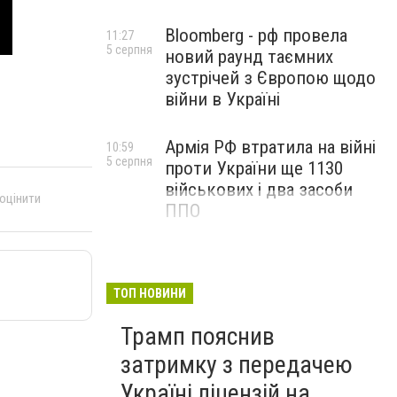
Bloomberg - рф провела
11:27
5 серпня
новий раунд таємних
зустрічей з Європою щодо
війни в Україні
Армія РФ втратила на війні
10:59
5 серпня
проти України ще 1130
військових і два засоби
 оцінити
ППО
ТОП НОВИНИ
Трамп пояснив
затримку з передачею
Україні ліцензій на