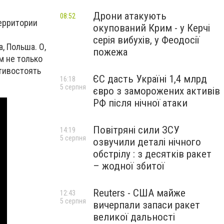
Дрони атакують
08:52
территории
окупований Крим - у Керчі
серія вибухів, у Феодосії
, Польша. О,
пожежа
м не только
тивостоять
ЄС дасть Україні 1,4 млрд
16:18
5 серпня
євро з заморожених активів
РФ після нічної атаки
Повітряні сили ЗСУ
14:19
5 серпня
озвучили деталі нічного
обстрілу : з десятків ракет
– жодної збитої
Reuters - США майже
12:43
5 серпня
вичерпали запаси ракет
великої дальності