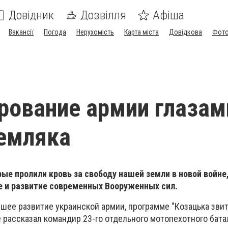
Довідник
Дозвілля
Афіша
Вакансії
Погода
Нерухомість
Карта міста
Довідкова
Фото
ование армии глазам
емляка
рые пролили кровь за свободу нашей земли в новой войне
е и развитие современных Вооруженных сил.
йшее развитие украинской армии, программе "Козацька звит
 рассказал командир 23-го отдельного мотопехотного бата