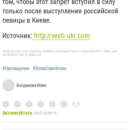
том, чтобы этот запрет вступил в силу
только после выступления российской
певицы в Киеве.
Источник:
http://vesti-ukr.com
Якщо ви помітили помилку, виділіть необхідний текст і натисніть Ctrl + Enter, щоб
повідомити про це редакцію
#Евровидение
#ЮлияСамойлова
Богданова Юлия
0,0
Авторизуйтесь
, щоб оцінити