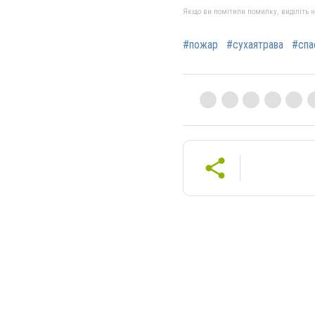
Якщо ви помітили помилку, виділіть нео
#пожар
#сухаятрава
#спа