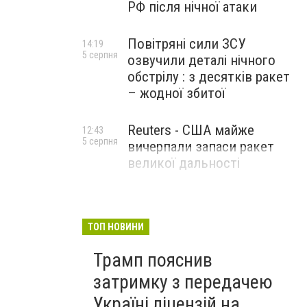
РФ після нічної атаки
Повітряні сили ЗСУ
14:19
5 серпня
озвучили деталі нічного
обстрілу : з десятків ракет
– жодної збитої
Reuters - США майже
12:43
5 серпня
вичерпали запаси ракет
великої дальності
ТОП НОВИНИ
Трамп пояснив
затримку з передачею
Україні ліцензій на