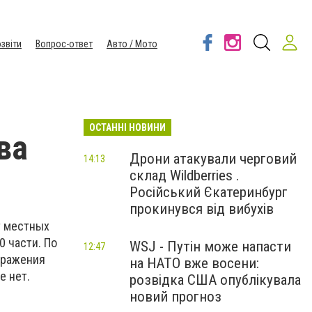
звіти
Вопрос-ответ
Авто / Мото
ОСТАННІ НОВИНИ
ва
Дрони атакували черговий
14:13
склад Wildberries .
Російський Єкатеринбург
прокинувся від вибухів
т местных
0 части. По
WSJ - Путін може напасти
12:47
оражения
на НАТО вже восени:
е нет.
розвідка США опублікувала
новий прогноз