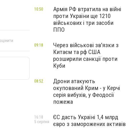
Армія РФ втратила на війні
10:50
проти України ще 1210
військових і три засоби
ППО
 оцінити
Через військові зв'язки з
09:18
Китаєм та рф США
розширили санкції проти
Куби
Дрони атакують
08:52
окупований Крим - у Керчі
серія вибухів, у Феодосії
пожежа
ЄС дасть Україні 1,4 млрд
16:18
5 серпня
євро з заморожених активів