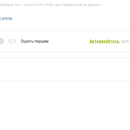
бхідний текст і натисніть Ctrl + Enter, щоб повідомити про це редакцію
сатели
0,0
Оцініть першим
Авторизуйтесь
, щоб