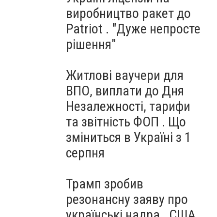
виробництво ракет до
Patriot . "Дуже непросте
рішення"
Житлові ваучери для
ВПО, виплати до Дня
Незалежності, тарифи
та звітність ФОП . Що
зміниться в Україні з 1
серпня
Трамп зробив
резонансну заяву про
українські надра . США