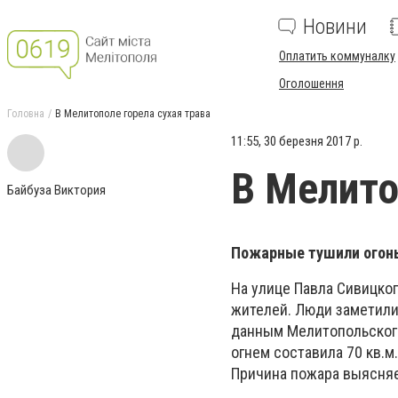
Новини
Оплатить коммуналку
Оголошення
Головна
В Мелитополе горела сухая трава
11:55, 30 березня 2017 р.
В Мелито
Байбуза Виктория
Пожарные тушили огонь
На улице Павла Сивицког
жителей. Люди заметили 
данным Мелитопольского
огнем составила 70 кв.м
Причина пожара выясняе