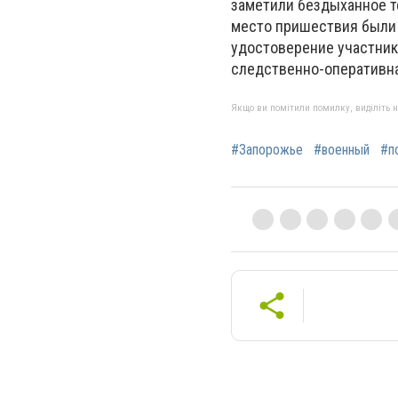
заметили бездыханное т
место пришествия были 
удостоверение участник
следственно-оперативна
Якщо ви помітили помилку, виділіть нео
#Запорожье
#военный
#п