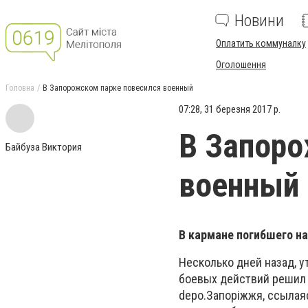
Новини
Оплатить коммуналку
Оголошення
Головна
В Запорожском парке повесился военный
07:28, 31 березня 2017 р.
В Запоро
Байбуза Виктория
военный
В кармане погибшего н
Несколько дней назад, 
боевых действий решил 
depo.Запоріжжя, ссылая