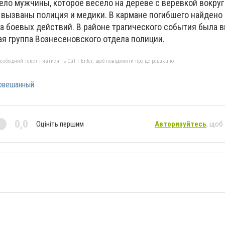
ело мужчины, которое весело на дереве с веревкой вокруг
вызваны полиция и медики. В кармане погибшего найдено
а боевых действий. В районе трагического события была 
я группа Вознесеновского отдела полиции.
бхідний текст і натисніть Ctrl + Enter, щоб повідомити про це редакцію
овешанный
0,0
Оцініть першим
Авторизуйтесь
, щоб