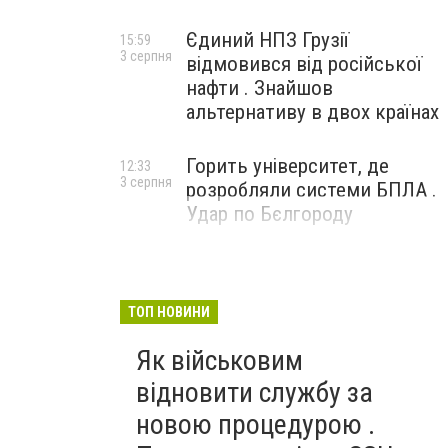
Єдиний НПЗ Грузії
15:59
3 серпня
відмовився від російської
нафти . Знайшов
альтернативу в двох країнах
Горить університет, де
12:33
3 серпня
розробляли системи БПЛА .
Удар по Бєлгороду
ТОП НОВИНИ
Як військовим
відновити службу за
новою процедурою .