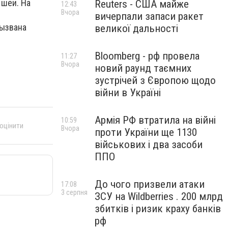
 шеи. На
Reuters - США майже
12:43
Вчора
вичерпали запаси ракет
вызвана
великої дальності
Bloomberg - рф провела
11:27
Вчора
новий раунд таємних
зустрічей з Європою щодо
війни в Україні
Армія РФ втратила на війні
10:59
 оцінити
Вчора
проти України ще 1130
військових і два засоби
ППО
До чого призвели атаки
17:08
3 серпня
ЗСУ на Wildberries . 200 млрд
збитків і ризик краху банків
рф