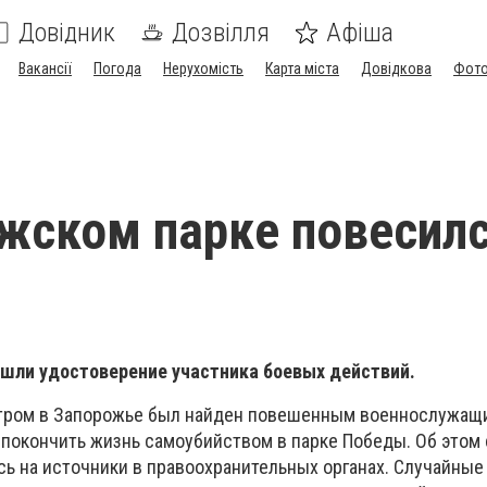
Довідник
Дозвілля
Афіша
Вакансії
Погода
Нерухомість
Карта міста
Довідкова
Фото
жском парке повесил
ашли удостоверение участника боевых действий.
утром в Запорожье был найден повешенным военнослужащи
покончить жизнь самоубийством в парке Победы. Об этом
сь на источники в правоохранительных органах. Случайны