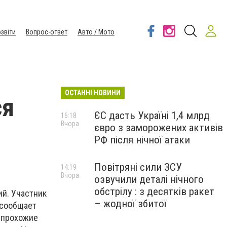
звіти
Вопрос-ответ
Авто / Мото
ОСТАННІ НОВИНИ
ся
ЄС дасть Україні 1,4 млрд
16:18
Вчора
євро з заморожених активів
РФ після нічної атаки
Повітряні сили ЗСУ
14:19
Вчора
озвучили деталі нічного
обстрілу : з десятків ракет
й. Участник
– жодної збитої
 сообщает
е прохожие