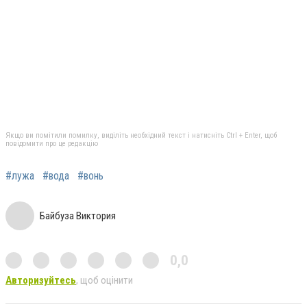
Якщо ви помітили помилку, виділіть необхідний текст і натисніть Ctrl + Enter, щоб
повідомити про це редакцію
#лужа
#вода
#вонь
Байбуза Виктория
0,0
Авторизуйтесь
, щоб оцінити