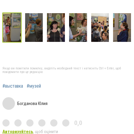
Якщо ви помітили помилку, виділіть необхідний текст і натисніть Ctrl + Enter, щоб
повідомити про це редакцію
#выставка
#музей
Богданова Юлия
0,0
Авторизуйтесь
, щоб оцінити