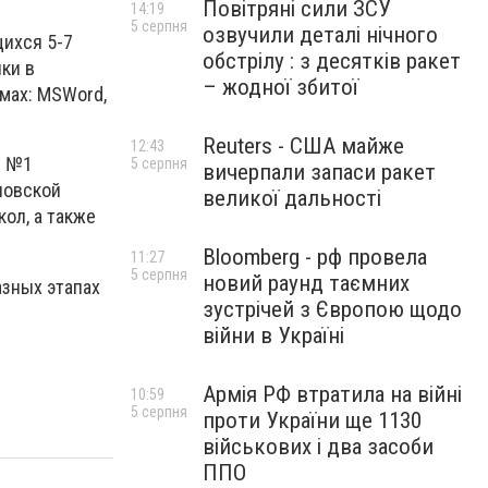
Повітряні сили ЗСУ
14:19
5 серпня
озвучили деталі нічного
ихся 5-7
обстрілу : з десятків ракет
ки в
– жодної збитої
ммах: MSWord,
Reuters - США майже
12:43
О №1
5 серпня
вичерпали запаси ракет
новской
великої дальності
ол, а также
Bloomberg - рф провела
11:27
5 серпня
новий раунд таємних
зных этапах
зустрічей з Європою щодо
війни в Україні
Армія РФ втратила на війні
10:59
5 серпня
проти України ще 1130
військових і два засоби
ППО