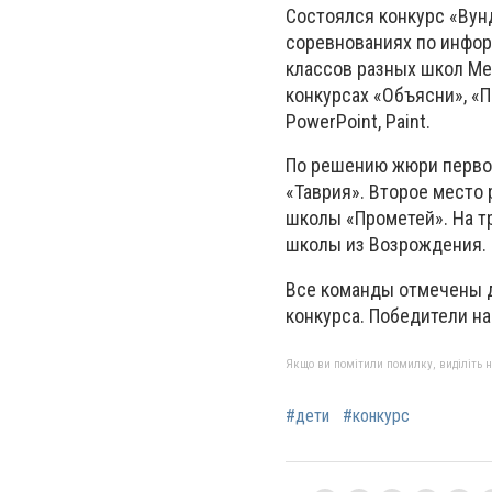
Состоялся конкурс «Вун
соревнованиях по инфор
классов разных школ Ме
конкурсах «Объясни», «П
PowerPoint, Paint.
По решению жюри первое
«Таврия». Второе место
школы «Прометей». На т
школы из Возрождения.
Все команды отмечены д
конкурса. Победители н
Якщо ви помітили помилку, виділіть нео
#дети
#конкурс