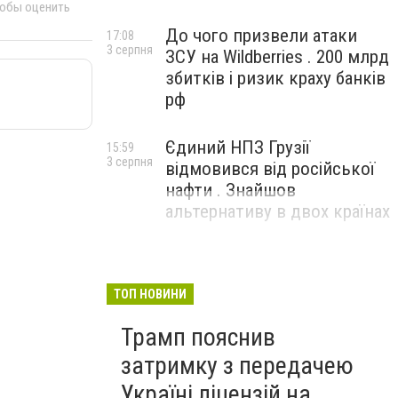
тобы оценить
До чого призвели атаки
17:08
3 серпня
ЗСУ на Wildberries . 200 млрд
збитків і ризик краху банків
рф
Єдиний НПЗ Грузії
15:59
3 серпня
відмовився від російської
нафти . Знайшов
альтернативу в двох країнах
ТОП НОВИНИ
Трамп пояснив
затримку з передачею
Україні ліцензій на