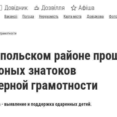
Довідник
Дозвілля
Афіша
Вакансії
Погода
Нерухомість
Карта міста
Довідкова
Фото
грамотности
польском районе про
юных знатоков
рной грамотности
а - выявление и поддержка одаренных детей.