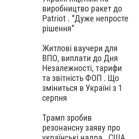
виробництво ракет до
Patriot . "Дуже непросте
рішення"
Житлові ваучери для
ВПО, виплати до Дня
Незалежності, тарифи
та звітність ФОП . Що
зміниться в Україні з 1
серпня
Трамп зробив
резонансну заяву про
українські надра . США