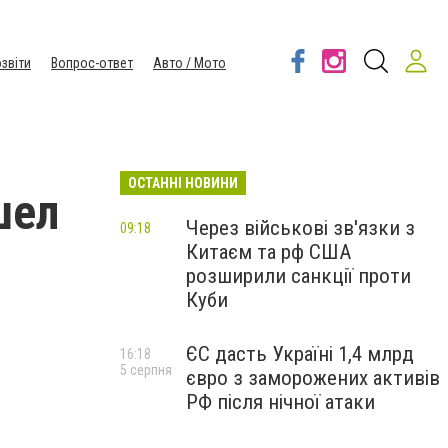
звіти
Вопрос-ответ
Авто / Мото
ОСТАННІ НОВИНИ
шел
Через військові зв'язки з
09:18
Китаєм та рф США
розширили санкції проти
Куби
ЄС дасть Україні 1,4 млрд
16:18
5 серпня
євро з заморожених активів
РФ після нічної атаки