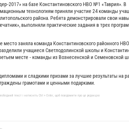
дер-2017» на базе Константиновского НВО №1 «Таврия». В
мационным технологиям приняли участие 24 команды учащ
литопольского района. Ребята демонстрировали свои навы
ечатник», выполняли практические задания в трех програ
 место заняла команда Константиновского районного НВ
 разделили учащиеся Светлодолинской школы и Константи
ретьем месте - команды из Вознесенской и Семеновской шк
ипломами и сладкими призами за лучшие результаты на ра
аграждены грамотами и ценными подарками.
бхідний текст і натисніть Ctrl + Enter, щоб повідомити про це редакцію