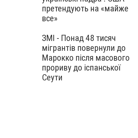
претендують на «майже
все»
ЗМІ - Понад 48 тисяч
мігрантів повернули до
Марокко після масового
прориву до іспанської
Сеути