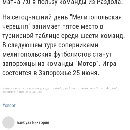
матча 7:0 в пользу команды из Раздола.
На сегодняшний день "Мелитопольская
черешня" занимает пятое место в
турнирной таблице среди шести команд.
В следующем туре соперниками
мелитопольских футболистов станут
запорожцы из команды "Мотор". Игра
состоится в Запорожье 25 июня.
Якщо ви помітили помилку, виділіть необхідний текст і натисніть Ctrl + Enter, щоб
повідомити про це редакцію
#спорт
Байбуза Виктория