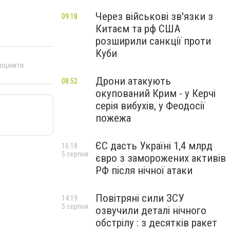
Через військові зв'язки з
09:18
Китаєм та рф США
розширили санкції проти
Куби
 оцінити
Дрони атакують
08:52
окупований Крим - у Керчі
серія вибухів, у Феодосії
пожежа
ЄС дасть Україні 1,4 млрд
16:18
5 серпня
євро з заморожених активів
РФ після нічної атаки
Повітряні сили ЗСУ
14:19
5 серпня
озвучили деталі нічного
обстрілу : з десятків ракет