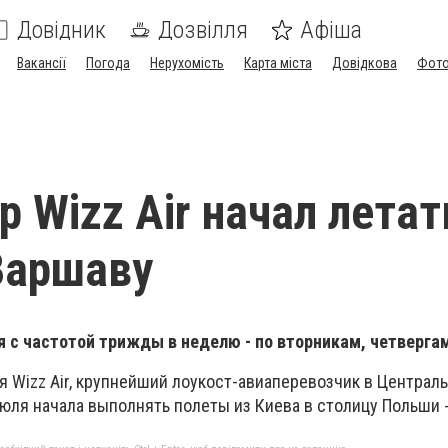
Довідник
Дозвілля
Афіша
Вакансії
Погода
Нерухомість
Карта міста
Довідкова
Фото
 Wizz Air начал летат
Варшаву
 с частотой трижды в неделю - по вторникам, четвергам
 Wizz Air, крупнейший лоукост-авиаперевозчик в Централь
юля начала выполнять полеты из Киева в столицу Польши 