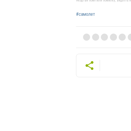
Якщо ви помітили помилку, виділіть нео
#самолет