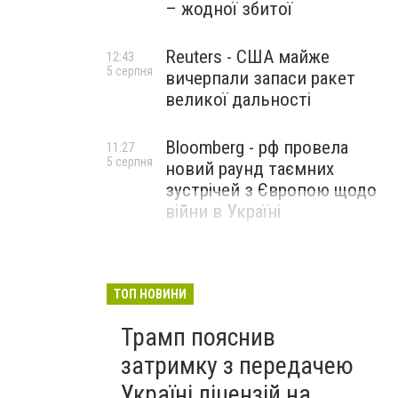
– жодної збитої
Reuters - США майже
12:43
5 серпня
вичерпали запаси ракет
великої дальності
Bloomberg - рф провела
11:27
5 серпня
новий раунд таємних
зустрічей з Європою щодо
війни в Україні
ТОП НОВИНИ
Трамп пояснив
затримку з передачею
Україні ліцензій на