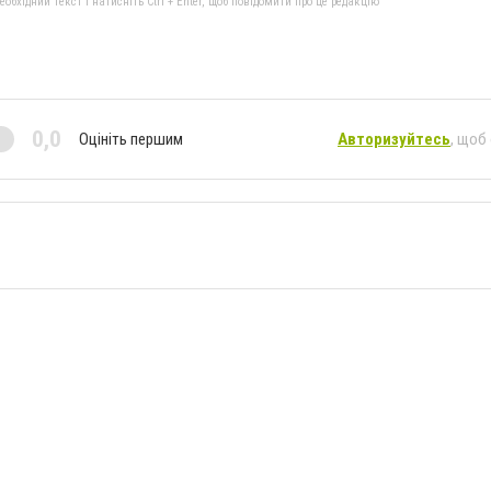
бхідний текст і натисніть Ctrl + Enter, щоб повідомити про це редакцію
0,0
Оцініть першим
Авторизуйтесь
, щоб