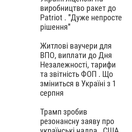
виробництво ракет до
Patriot . "Дуже непросте
рішення"
Житлові ваучери для
ВПО, виплати до Дня
Незалежності, тарифи
та звітність ФОП . Що
зміниться в Україні з 1
серпня
Трамп зробив
резонансну заяву про
українські надра . США