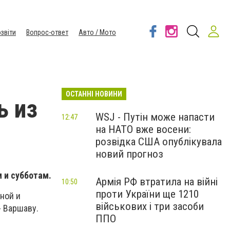
звіти
Вопрос-ответ
Авто / Мото
ОСТАННІ НОВИНИ
ь из
WSJ - Путін може напасти
12:47
на НАТО вже восени:
розвідка США опублікувала
новий прогноз
 и субботам.
Армія РФ втратила на війні
10:50
проти України ще 1210
ной и
військових і три засоби
- Варшаву.
ППО