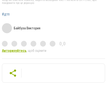
Якщо ви помітили помилку, виділіть необхідний текст і натисніть Ctrl + Enter, щоб
повідомити про це редакцію
#дтп
Байбуза Виктория
0,0
Авторизуйтесь
, щоб оцінити