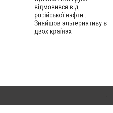
відмовився від
російської нафти .
Знайшов альтернативу в
двох країнах
ітополя. Для інтернет-видань обов'язкове розміщення прямого, відкритого для