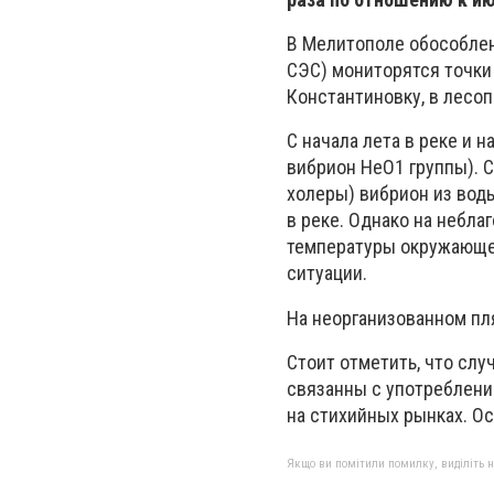
В Мелитополе обособле
СЭС) мониторятся точки 
Константиновку, в лесоп
С начала лета в реке и
вибрион НеО1 группы). 
холеры) вибрион из вод
в реке. Однако на небл
температуры окружающе
ситуации.
На неорганизованном пл
Стоит отметить, что сл
связанны с употреблени
на стихийных рынках. Ос
Якщо ви помітили помилку, виділіть нео