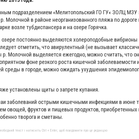
нным подразделением «Мелитопольский ГО ГУ« ЗОЛЦ МЗУ
р. Молочной в районе неорганизованного пляжа по дороге 
арке возле тубдиспансера и на озере Горячка.
 на озере постоянно выделяются холероподобные вибрионы
Следует отметить, что авирулентный (не вызывает классич
ы р. Молочной выделяется ежегодно, можно считать, что о
агоприятном фоне резкого роста кишечной заболеваемости
й среды в городе, можно ожидать ухудшения эпидемиоло
яже установлены щиты о запрете купания.
учаи заболеваний острыми кишечными инфекциями в июне 
ем овощей, фруктов и пищевых продуктов, приобретенных
обенно творога и сметаны.
бхідний текст і натисніть Ctrl + Enter, щоб повідомити про це редакцію