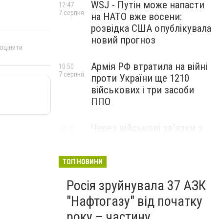
WSJ - Путін може напасти
12:47
7 серпня
на НАТО вже восени:
розвідка США опублікувала
новий прогноз
 оцінити
Армія РФ втратила на війні
10:50
7 серпня
проти України ще 1210
військових і три засоби
ППО
Через військові зв'язки з
09:18
7 серпня
Китаєм та рф США
розширили санкції проти
Куби
ТОП НОВИНИ
Росія зруйнувала 37 АЗК
"Нафтогазу" від початку
року – частину