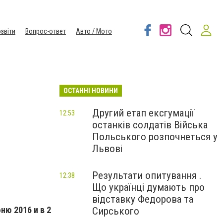
звіти
Вопрос-ответ
Авто / Мото
ОСТАННІ НОВИНИ
Другий етап ексгумації
12:53
останків солдатів Війська
Польського розпочнеться у
Львові
Результати опитування .
12:38
Що українці думають про
м
відставку Федорова та
ню 2016 и в 2
Сирського