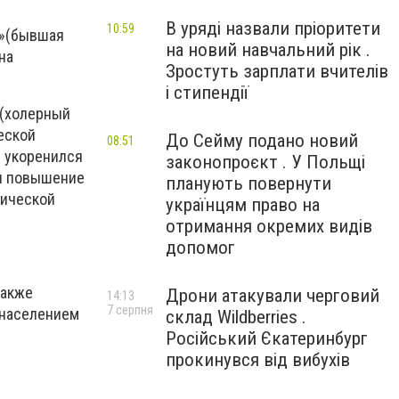
В уряді назвали пріоритети
10:59
 »(бывшая
на новий навчальний рік .
на
Зростуть зарплати вчителів
і стипендії
 (холерный
еской
До Сейму подано новий
08:51
н укоренился
законопроєкт . У Польщі
 и повышение
планують повернути
гической
українцям право на
отримання окремих видів
допомог
также
Дрони атакували черговий
14:13
7 серпня
 населением
склад Wildberries .
Російський Єкатеринбург
прокинувся від вибухів