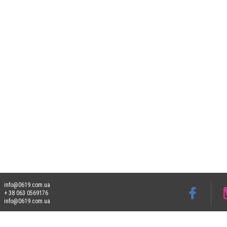
info@0619.com.ua
+ 38 063 0569176
info@0619.com.ua
Допускається цитування матеріалів без отримання попередньої згоди 0619.com.ua за