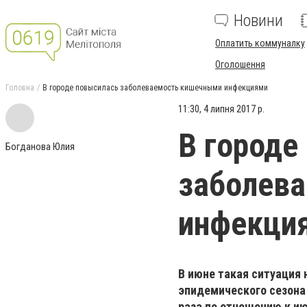
Новини
Оплатить коммуналку
Оголошення
Головна
В городе повысилась заболеваемость кишечными инфекциями
11:30, 4 липня 2017 р.
В городе
Богданова Юлия
заболев
инфекци
В июне такая ситуация 
эпидемического сезона 
раза по отношению к ию