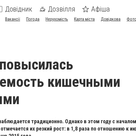
Довідник
Дозвілля
Афіша
Вакансії
Погода
Нерухомість
Карта міста
Довідкова
Фото
 повысилась
аемость кишечными
ями
наблюдается традиционно. Однако в этом году с начало
отмечается их резкий рост: в 1,8 раза по отношению к ию
ню 2015 года.