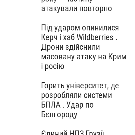
атакували повторно
Під ударом опинилися
Керч і хаб Wildberries .
Дрони здійснили
масовану атаку на Крим
і росію
Горить університет, де
розробляли системи
БПЛА . Удар по
Бєлгороду
Єдиний НПЗ Грузії