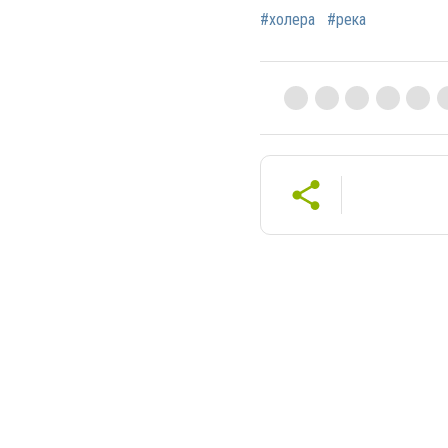
#холера
#река