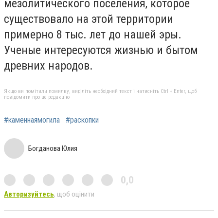
мезолитического поселения, которое
существовало на этой территории
примерно 8 тыс. лет до нашей эры.
Ученые интересуются жизнью и бытом
древних народов.
Якщо ви помітили помилку, виділіть необхідний текст і натисніть Ctrl + Enter, щоб
повідомити про це редакцію
#каменнаямогила
#раскопки
Богданова Юлия
0,0
Авторизуйтесь
, щоб оцінити