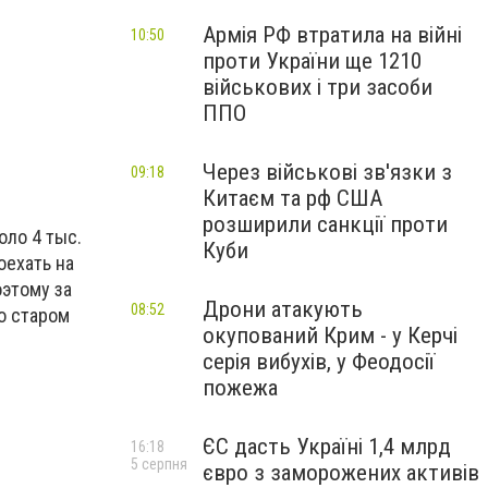
Армія РФ втратила на війні
10:50
проти України ще 1210
військових і три засоби
ППО
Через військові зв'язки з
09:18
Китаєм та рф США
розширили санкції проти
оло 4 тыс.
Куби
оехать на
оэтому за
Дрони атакують
08:52
то старом
окупований Крим - у Керчі
серія вибухів, у Феодосії
пожежа
ЄС дасть Україні 1,4 млрд
16:18
5 серпня
євро з заморожених активів