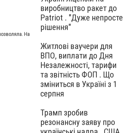
виробництво ракет до
Patriot . "Дуже непросте
рішення"
позволяла. На
Житлові ваучери для
ВПО, виплати до Дня
Незалежності, тарифи
та звітність ФОП . Що
зміниться в Україні з 1
серпня
Трамп зробив
резонансну заяву про
українські надра . США