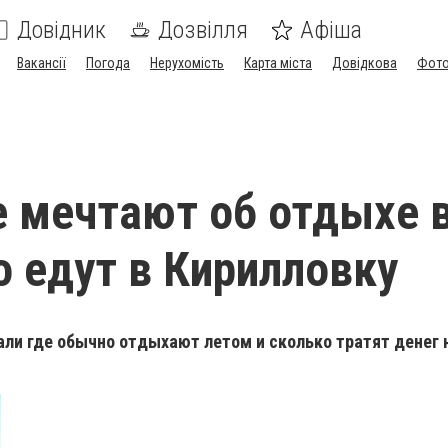
Довідник
Дозвілля
Афіша
Вакансії
Погода
Нерухомість
Карта міста
Довідкова
Фото
 мечтают об отдыхе 
но едут в Кирилловку
ли где обычно отдыхают летом и сколько тратят денег 