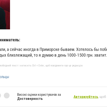
иниматель:
ли, а сейчас иногда в Приморске бываем. Хотелось бы поб
тдых близлежащий, то я думаю в день 1000-1500 грн. хватит
бхідний текст і натисніть Ctrl + Enter, щоб повідомити про це редакцію
ольцы
Високі оцінки користувачів за
Авторизуйтесь
, щоб
Достоверность