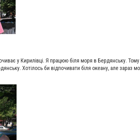
почиває у Кирилівці. Я працюю біля моря в Бердянську. Том
рдянську. Хотілось би відпочивати біля океану, але зараз м