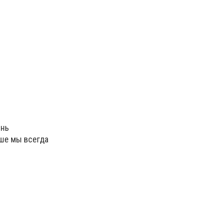
ень
ьше мы всегда