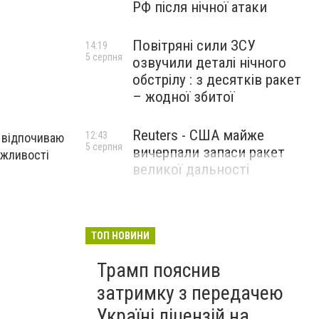
РФ після нічної атаки
Повітряні сили ЗСУ
14:19
5 серпня
озвучили деталі нічного
обстрілу : з десятків ракет
– жодної збитої
Reuters - США майже
12:43
у відпочиваю
5 серпня
вичерпали запаси ракет
ожливості
великої дальності
ТОП НОВИНИ
Трамп пояснив
затримку з передачею
Україні ліцензій на