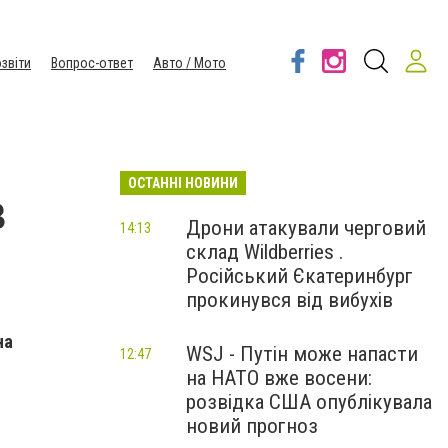
звіти
Вопрос-ответ
Авто / Мото
ОСТАННІ НОВИНИ
в
Дрони атакували черговий
14:13
склад Wildberries .
Російський Єкатеринбург
прокинувся від вибухів
на
WSJ - Путін може напасти
12:47
на НАТО вже восени:
розвідка США опублікувала
новий прогноз