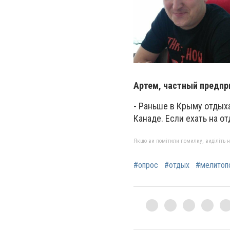
Артем, частный предпр
- Раньше в Крыму отдыха
Канаде. Если ехать на о
Якщо ви помітили помилку, виділіть нео
#опрос
#отдых
#мелитоп