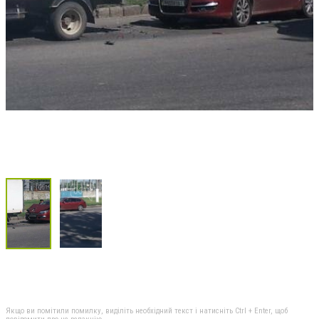
Якщо ви помітили помилку, виділіть необхідний текст і натисніть Ctrl + Enter, щоб