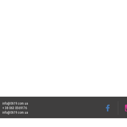
info@0619.com.ua
+ 38 063 0569176
info@0619.com.ua
Допускається цитування матеріалів без отримання попередньої згоди 0619.com.ua за