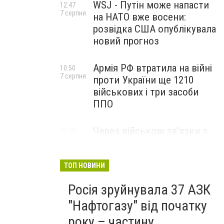
WSJ - Путін може напасти
12:47
7 серпня
на НАТО вже восени:
розвідка США опублікувала
новий прогноз
Армія РФ втратила на війні
10:50
7 серпня
проти України ще 1210
військових і три засоби
ППО
Через військові зв'язки з
09:18
7 серпня
Китаєм та рф США
розширили санкції проти
Куби
ТОП НОВИНИ
Росія зруйнувала 37 АЗК
"Нафтогазу" від початку
року – частину