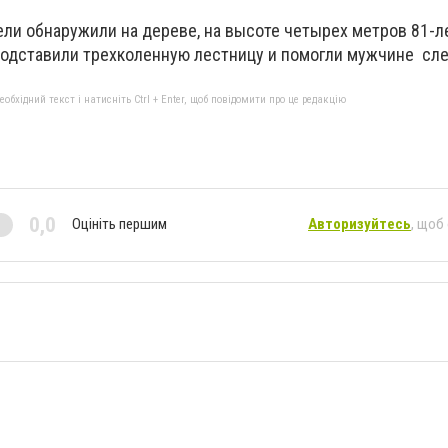
ели обнаружили на дереве, на высоте четырех метров 81-л
подставили трехколенную лестницу и помогли мужчине сле
бхідний текст і натисніть Ctrl + Enter, щоб повідомити про це редакцію
0,0
Оцініть першим
Авторизуйтесь
, щоб