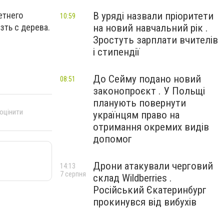
В уряді назвали пріоритети
етнего
10:59
на новий навчальний рік .
зть с дерева.
Зростуть зарплати вчителів
і стипендії
До Сейму подано новий
08:51
законопроєкт . У Польщі
планують повернути
 оцінити
українцям право на
отримання окремих видів
допомог
Дрони атакували черговий
14:13
7 серпня
склад Wildberries .
Російський Єкатеринбург
прокинувся від вибухів