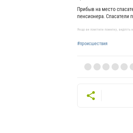
Прибыв на место спасат
пенсионера. Спасатели 
Якщо ви помітили помилку, виділіть нео
#происшествия