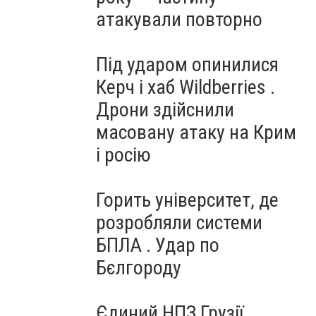
атакували повторно
Під ударом опинилися
Керч і хаб Wildberries .
Дрони здійснили
масовану атаку на Крим
і росію
Горить університет, де
розробляли системи
БПЛА . Удар по
Бєлгороду
Єдиний НПЗ Грузії