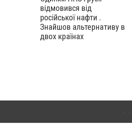
відмовився від
російської нафти .
Знайшов альтернативу в
двох країнах
ітополя. Для інтернет-видань обов'язкове розміщення прямого, відкритого для