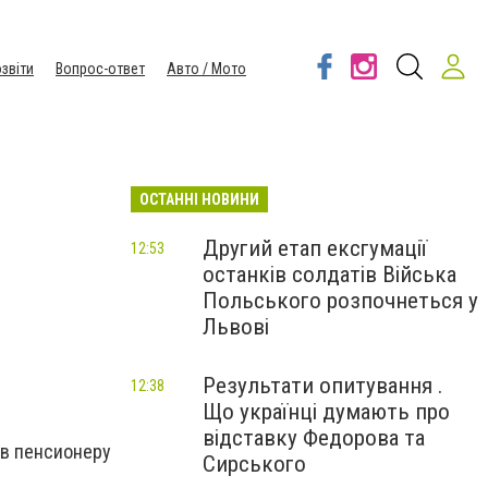
звіти
Вопрос-ответ
Авто / Мото
ОСТАННІ НОВИНИ
Другий етап ексгумації
12:53
останків солдатів Війська
Польського розпочнеться у
Львові
Результати опитування .
12:38
Що українці думають про
відставку Федорова та
ов пенсионеру
Сирського