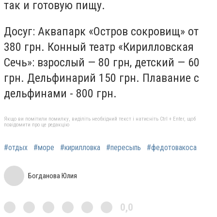
так и готовую пищу.
Досуг: Аквапарк «Остров сокровищ» от
380 грн. Конный театр «Кирилловская
Сечь»: взрослый — 80 грн, детский — 60
грн. Дельфинарий 150 грн. Плавание с
дельфинами - 800 грн.
Якщо ви помітили помилку, виділіть необхідний текст і натисніть Ctrl + Enter, щоб
повідомити про це редакцію
#отдых
#море
#кирилловка
#пересыпь
#федотовакоса
Богданова Юлия
0,0