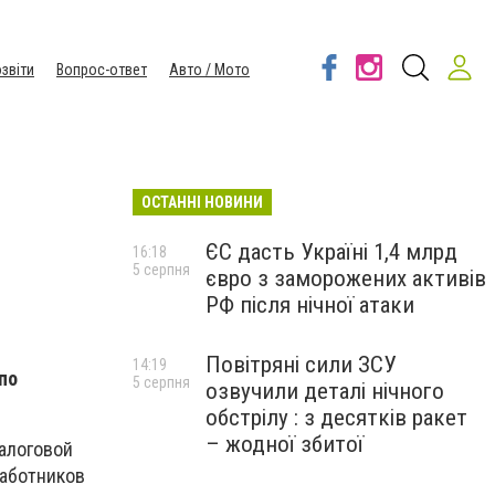
звіти
Вопрос-ответ
Авто / Мото
ОСТАННІ НОВИНИ
ЄС дасть Україні 1,4 млрд
16:18
5 серпня
євро з заморожених активів
РФ після нічної атаки
Повітряні сили ЗСУ
14:19
по
5 серпня
озвучили деталі нічного
обстрілу : з десятків ракет
– жодної збитої
алоговой
работников