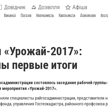
Довідник
Дозвілля
Афіша
Вакансії
Погода
Нерухомість
Карта міста
Довідкова
Фото
 «Урожай-2017»:
ы первые итоги
осадминистрации состоялось заседание рабочей группы 
я мероприятия «Урожай-2017».
иняли специалисты райгосадминистрации, представители н
 фонда, управления Госгеокадастра, районного профсоюза 