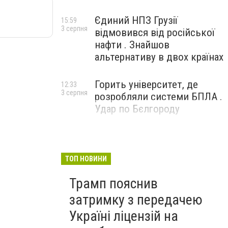
Єдиний НПЗ Грузії
15:59
3 серпня
відмовився від російської
нафти . Знайшов
альтернативу в двох країнах
Горить університет, де
12:33
3 серпня
розробляли системи БПЛА .
Удар по Бєлгороду
ТОП НОВИНИ
Трамп пояснив
затримку з передачею
Україні ліцензій на