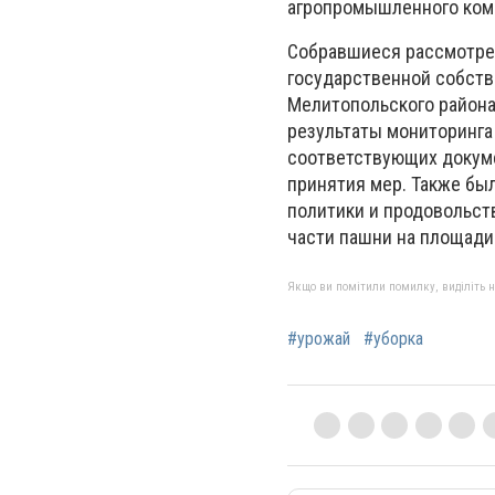
агропромышленного комп
Собравшиеся рассмотре
государственной собств
Мелитопольского района
результаты мониторинга
соответствующих докуме
принятия мер. Также бы
политики и продовольст
части пашни на площади 
Якщо ви помітили помилку, виділіть нео
#урожай
#уборка