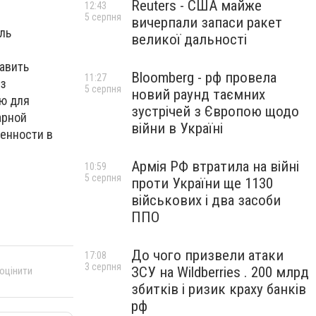
Reuters - США майже
12:43
5 серпня
вичерпали запаси ракет
ль
великої дальності
и
авить
Bloomberg - рф провела
11:27
ез
5 серпня
новий раунд таємних
ю для
зустрічей з Європою щодо
арной
війни в Україні
енности в
Армія РФ втратила на війні
10:59
5 серпня
проти України ще 1130
військових і два засоби
ППО
До чого призвели атаки
17:08
3 серпня
ЗСУ на Wildberries . 200 млрд
 оцінити
збитків і ризик краху банків
рф