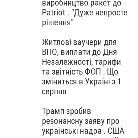
виробництво ракет до
Patriot . "Дуже непросте
рішення"
Житлові ваучери для
ВПО, виплати до Дня
Незалежності, тарифи
та звітність ФОП . Що
зміниться в Україні з 1
серпня
Трамп зробив
резонансну заяву про
українські надра . США