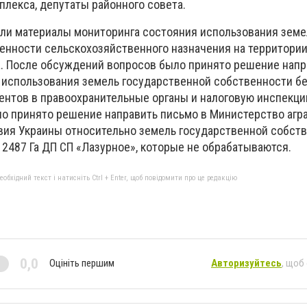
лекса, депутаты районного совета.
ли материалы мониторинга состояния использования земе
енности сельскохозяйственного назначения на территори
. После обсуждений вопросов было принято решение напр
 использования земель государственной собственности б
нтов в правоохранительные органы и налоговую инспекци
ло принято решение направить письмо в Министерство агр
вия Украины относительно земель государственной собств
2487 Га ДП СП «Лазурное», которые не обрабатываются.
бхідний текст і натисніть Ctrl + Enter, щоб повідомити про це редакцію
0,0
Оцініть першим
Авторизуйтесь
, щоб