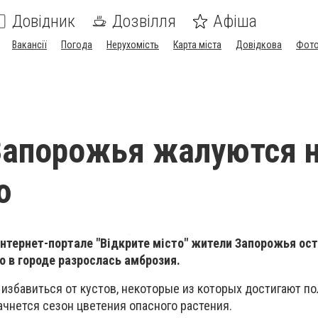
Довідник
Дозвілля
Афіша
Вакансії
Погода
Нерухомість
Карта міста
Довідкова
Фото
Запорожья жалуются 
ю
интернет-портале "Відкрите місто" жители Запорожья ос
то в городе разрослась амброзия.
избавиться от кустов, некоторые из которых достигают по
начнется сезон цветения опасного растения.