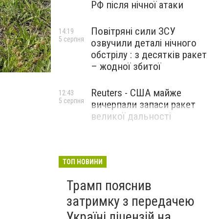
РФ після нічної атаки
Повітряні сили ЗСУ
14:19
5 серпня
озвучили деталі нічного
обстрілу : з десятків ракет
– жодної збитої
Reuters - США майже
12:43
5 серпня
вичерпали запаси ракет
великої дальності
ТОП НОВИНИ
Трамп пояснив
затримку з передачею
Україні ліцензій на