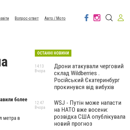
звіти
Вопрос-ответ
Авто / Мото
ОСТАННІ НОВИНИ
на
Дрони атакували черговий
14:13
Вчора
склад Wildberries .
Російський Єкатеринбург
прокинувся від вибухів
тавили более
WSJ - Путін може напасти
12:47
Вчора
на НАТО вже восени:
розвідка США опублікувала
л метра в
новий прогноз