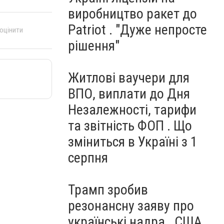
виробництво ракет до
Patriot . "Дуже непросте
 оцінити
рішення"
Житлові ваучери для
ВПО, виплати до Дня
Незалежності, тарифи
та звітність ФОП . Що
зміниться в Україні з 1
серпня
Трамп зробив
резонансну заяву про
українські надра . США