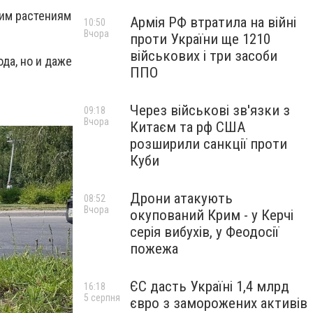
тим растениям
Армія РФ втратила на війні
10:50
Вчора
проти України ще 1210
військових і три засоби
да, но и даже
ППО
Через військові зв'язки з
09:18
Вчора
Китаєм та рф США
розширили санкції проти
Куби
Дрони атакують
08:52
Вчора
окупований Крим - у Керчі
серія вибухів, у Феодосії
пожежа
ЄС дасть Україні 1,4 млрд
16:18
5 серпня
євро з заморожених активів