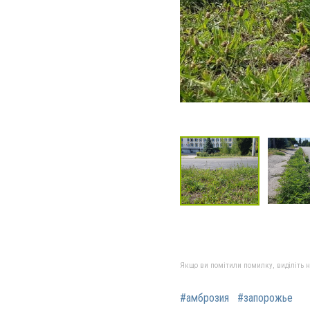
Якщо ви помітили помилку, виділіть нео
#амброзия
#запорожье