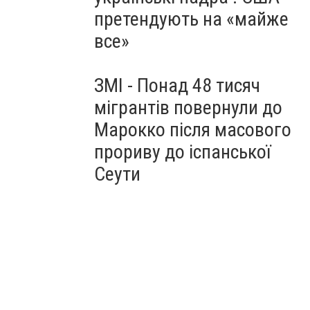
претендують на «майже
все»
ЗМІ - Понад 48 тисяч
мігрантів повернули до
Марокко після масового
прориву до іспанської
Сеути