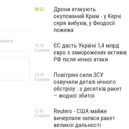
Дрони атакують
08:52
окупований Крим - у Керчі
серія вибухів, у Феодосії
пожежа
 оцінити
ЄС дасть Україні 1,4 млрд
16:18
5 серпня
євро з заморожених активів
РФ після нічної атаки
Повітряні сили ЗСУ
14:19
5 серпня
озвучили деталі нічного
обстрілу : з десятків ракет
– жодної збитої
Reuters - США майже
12:43
5 серпня
вичерпали запаси ракет
великої дальності