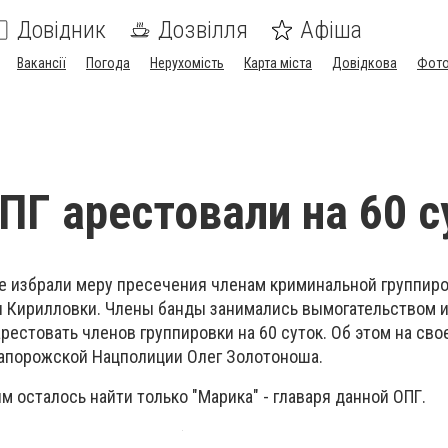
Довідник
Дозвілля
Афіша
Вакансії
Погода
Нерухомість
Карта міста
Довідкова
Фото
ПГ арестовали на 60 с
е избрали меру пресечения членам криминальной группиро
и Кирилловки. Члены банды занимались вымогательством 
рестовать членов группировки на 60 суток. Об этом на сво
запорожской Нацполиции Олег Золотоноша.
 осталось найти только "Марика" - главаря данной ОПГ.