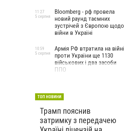
Bloomberg - рф провела
11:27
5 серпня
новий раунд таємних
зустрічей з Європою щодо
війни в Україні
Армія РФ втратила на війні
10:59
5 серпня
проти України ще 1130
військових і два засоби
ППО
ТОП НОВИНИ
Трамп пояснив
затримку з передачею
Україні ліцензій на