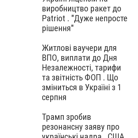
виробництво ракет до
Patriot . "Дуже непросте
рішення"
Житлові ваучери для
ВПО, виплати до Дня
Незалежності, тарифи
та звітність ФОП . Що
зміниться в Україні з 1
серпня
Трамп зробив
резонансну заяву про
українські надра . США