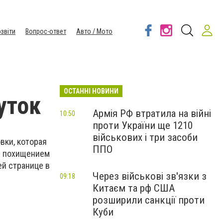
звіти
Вопрос-ответ
Авто / Мото
ОСТАННІ НОВИНИ
уток
Армія РФ втратила на війні
10:50
проти України ще 1210
військових і три засоби
вки, которая
ППО
и похищением
ей странице в
Через військові зв'язки з
09:18
Китаєм та рф США
розширили санкції проти
Куби