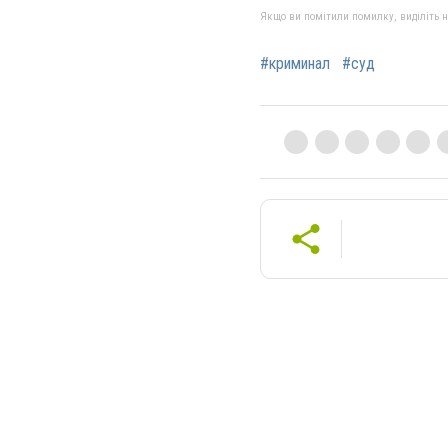
Якщо ви помітили помилку, виділіть нео
#криминал
#суд