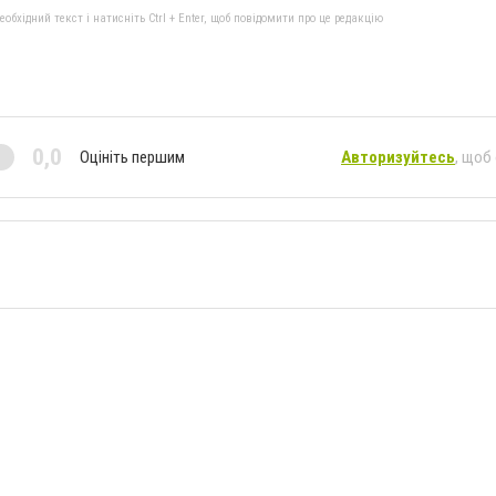
бхідний текст і натисніть Ctrl + Enter, щоб повідомити про це редакцію
0,0
Оцініть першим
Авторизуйтесь
, щоб