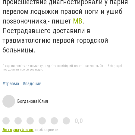
происшествие диагностировали у парня
перелом лодыжки правой ноги и ушиб
позвоночника,- пишет
МВ
.
Пострадавшего доставили в
травматологию первой городской
больницы.
Якщо ви помітили помилку, виділіть необхідний текст і натисніть Ctrl + Enter, щоб
повідомити про це редакцію
#травма
#падение
Богданова Юлия
0,0
Авторизуйтесь
, щоб оцінити