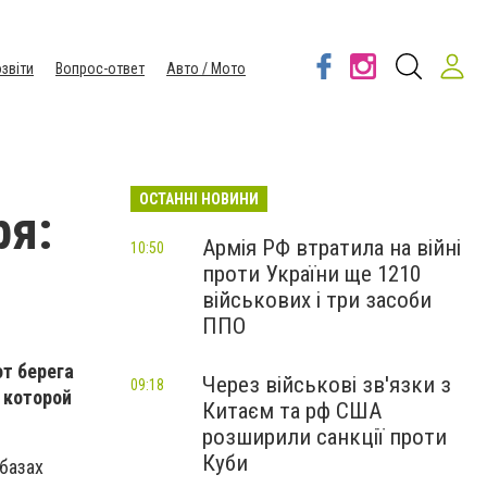
звіти
Вопрос-ответ
Авто / Мото
ОСТАННІ НОВИНИ
ря:
Армія РФ втратила на війні
10:50
проти України ще 1210
військових і три засоби
ППО
от берега
Через військові зв'язки з
09:18
 которой
Китаєм та рф США
розширили санкції проти
Куби
базах