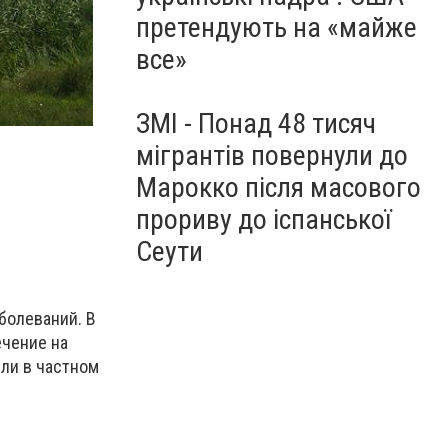
претендують на «майже
все»
ЗМІ - Понад 48 тисяч
мігрантів повернули до
Марокко після масового
прориву до іспанської
Сеути
болеваний. В
ечение на
или в частном