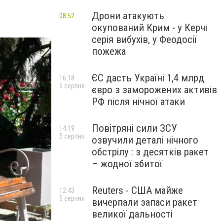
Дрони атакують
08:52
окупований Крим - у Керчі
серія вибухів, у Феодосії
пожежа
ЄС дасть Україні 1,4 млрд
16:18
5 серпня
євро з заморожених активів
РФ після нічної атаки
Повітряні сили ЗСУ
14:19
5 серпня
озвучили деталі нічного
обстрілу : з десятків ракет
– жодної збитої
Reuters - США майже
12:43
5 серпня
вичерпали запаси ракет
великої дальності