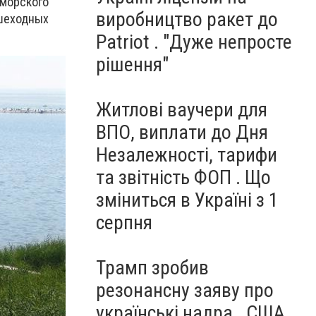
 морского
виробництво ракет до
ешеходных
Patriot . "Дуже непросте
рішення"
Житлові ваучери для
ВПО, виплати до Дня
Незалежності, тарифи
та звітність ФОП . Що
зміниться в Україні з 1
серпня
Трамп зробив
резонансну заяву про
українські надра . США