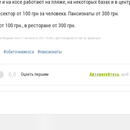
 и на косе работают на пляже, на некоторых базах и в цент
сектор от 100 грн за человека. Пансионаты от 300 грн.
т 100 грн., в ресторане от 300 грн.
бхідний текст і натисніть Ctrl + Enter, щоб повідомити про це редакцію
#обиточнаякоса
#пансионаты
0,0
Оцініть першим
Авторизуйтесь
, щоб