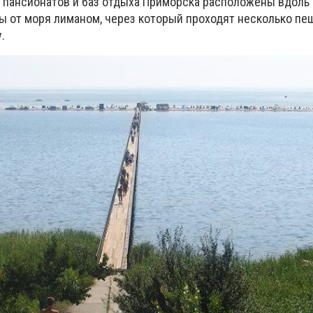
 пансионатов и баз отдыха Приморска расположены вдоль
ы от моря лиманом, через который проходят несколько п
.