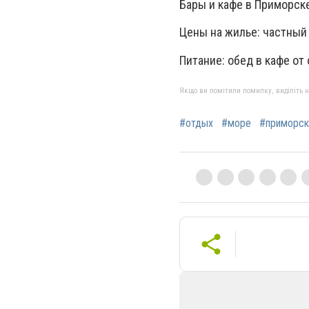
Бары и кафе в Приморске
Цены на жилье: частный 
Питание: обед в кафе от о
Якщо ви помітили помилку, виділіть нео
#отдых
#море
#приморск