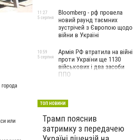
Bloomberg - рф провела
11:27
5 серпня
новий раунд таємних
зустрічей з Європою щодо
війни в Україні
Армія РФ втратила на війні
10:59
5 серпня
проти України ще 1130
військових і два засоби
ППО
 города
ТОП НОВИНИ
Трамп пояснив
кси или
затримку з передачею
Україні ліцензій на