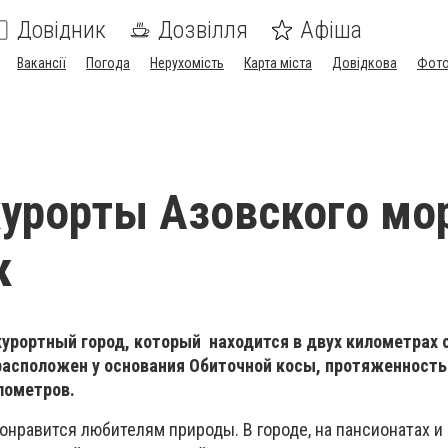
Довідник
Дозвілля
Афіша
Вакансії
Погода
Нерухомість
Карта міста
Довідкова
Фото
урорты Азовского мо
к
урортный город, который находится в двух километрах 
 расположен у основания Обиточной косы, протяженность
лометров.
нравится любителям природы. В городе, на пансионатах и 