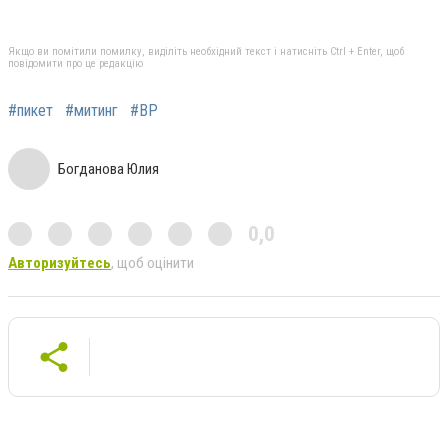
Якщо ви помітили помилку, виділіть необхідний текст і натисніть Ctrl + Enter, щоб
повідомити про це редакцію
#пикет
#митинг
#ВР
Богданова Юлия
0,0
Авторизуйтесь
, щоб оцінити