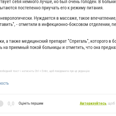
вует себя немного лучше, но был очень голоден. В больн
пытаются постепенно приучать его к режиму питания.
неврологически. Нуждается в массаже, такое впечатление,
ставить", - отметили в инфекционно-боксовом отделении, п
и, а также медицинский препарат "Спрегаль", которого в б
 на приемный покой больницы и отметить, что она предна
бхідний текст і натисніть Ctrl + Enter, щоб повідомити про це редакцію
ность
0,0
Оцініть першим
Авторизуйтесь
, щоб