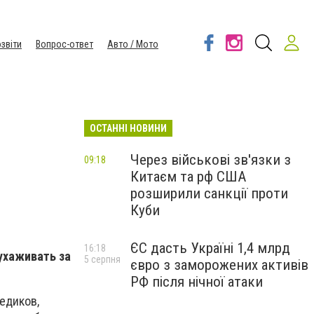
звіти
Вопрос-ответ
Авто / Мото
ОСТАННІ НОВИНИ
Через військові зв'язки з
09:18
Китаєм та рф США
розширили санкції проти
Куби
ЄС дасть Україні 1,4 млрд
16:18
 ухаживать за
5 серпня
євро з заморожених активів
РФ після нічної атаки
медиков,