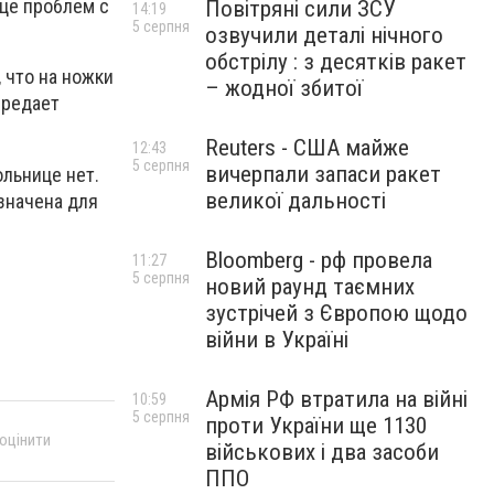
ице проблем с
Повітряні сили ЗСУ
14:19
5 серпня
озвучили деталі нічного
обстрілу : з десятків ракет
 что на ножки
– жодної збитої
ередает
Reuters - США майже
12:43
5 серпня
вичерпали запаси ракет
ольнице нет.
великої дальності
значена для
Bloomberg - рф провела
11:27
5 серпня
новий раунд таємних
зустрічей з Європою щодо
війни в Україні
Армія РФ втратила на війні
10:59
5 серпня
проти України ще 1130
 оцінити
військових і два засоби
ППО