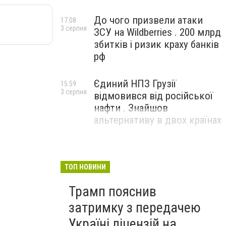
До чого призвели атаки
17:08
3 серпня
ЗСУ на Wildberries . 200 млрд
збитків і ризик краху банків
рф
Єдиний НПЗ Грузії
15:59
3 серпня
відмовився від російської
нафти . Знайшов
альтернативу в двох країнах
ТОП НОВИНИ
Трамп пояснив
затримку з передачею
Україні ліцензій на