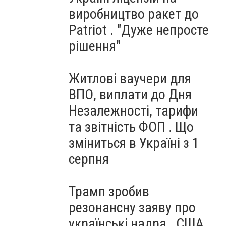
виробництво ракет до
Patriot . "Дуже непросте
рішення"
Житлові ваучери для
ВПО, виплати до Дня
Незалежності, тарифи
та звітність ФОП . Що
зміниться в Україні з 1
серпня
Трамп зробив
резонансну заяву про
українські надра . США