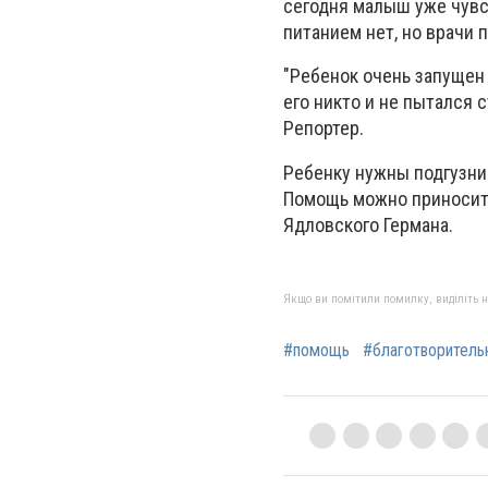
сегодня малыш уже чувст
питанием нет, но врачи 
"Ребенок очень запущен 
его никто и не пытался 
Репортер.
Ребенку нужны подгузник
Помощь можно приносить
Ядловского Германа.
Якщо ви помітили помилку, виділіть нео
#помощь
#благотворитель