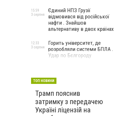
Єдиний НПЗ Грузії
15:59
3 серпня
відмовився від російської
нафти . Знайшов
альтернативу в двох країнах
Горить університет, де
12:33
3 серпня
розробляли системи БПЛА .
Удар по Бєлгороду
ТОП НОВИНИ
Трамп пояснив
затримку з передачею
Україні ліцензій на