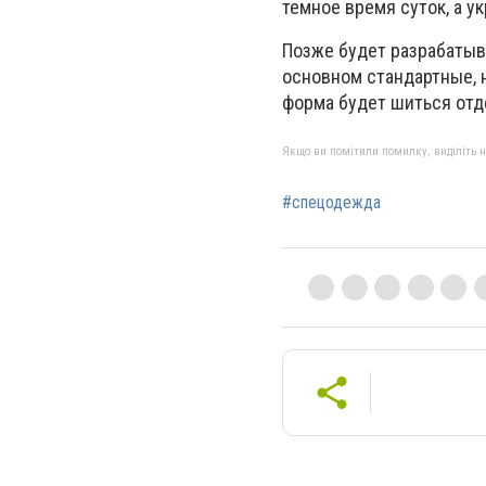
темное время суток, а у
Позже будет разрабатыв
основном стандартные, н
форма будет шиться отд
Якщо ви помітили помилку, виділіть нео
#спецодежда