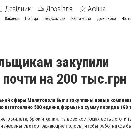
Довідник
Дозвілля
Афіша
Вакансії
Погода
Нерухомість
Карта міста
Довідкова
Фото
льщикам закупили
 почти на 200 тыс.грн
ьной сферы Мелитополя были закуплены новые комплек
о изготовлено 500 единиц формы на сумму порядка 190 т
него жилета, брюк и кепки. На всех костюмах есть логотип
у нанесены светоотражающие полосы, чтобы работников б