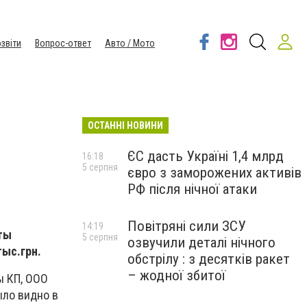
звіти
Вопрос-ответ
Авто / Мото
ОСТАННІ НОВИНИ
ЄС дасть Україні 1,4 млрд
16:18
5 серпня
євро з заморожених активів
РФ після нічної атаки
Повітряні сили ЗСУ
14:19
ты
5 серпня
озвучили деталі нічного
ыс.грн.
обстрілу : з десятків ракет
– жодної збитої
ы КП, ООО
ыло видно в