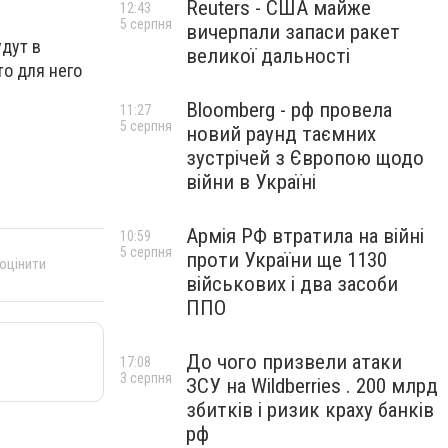
Reuters - США майже
12:43
5 серпня
вичерпали запаси ракет
дут в
великої дальності
то для него
Bloomberg - рф провела
11:27
5 серпня
новий раунд таємних
зустрічей з Європою щодо
війни в Україні
Армія РФ втратила на війні
10:59
5 серпня
проти України ще 1130
 оцінити
військових і два засоби
ППО
До чого призвели атаки
17:08
3 серпня
ЗСУ на Wildberries . 200 млрд
збитків і ризик краху банків
рф