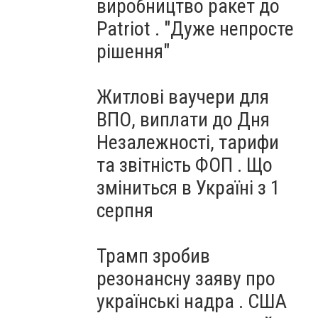
виробництво ракет до
Patriot . "Дуже непросте
рішення"
Житлові ваучери для
ВПО, виплати до Дня
Незалежності, тарифи
та звітність ФОП . Що
зміниться в Україні з 1
серпня
Трамп зробив
резонансну заяву про
українські надра . США