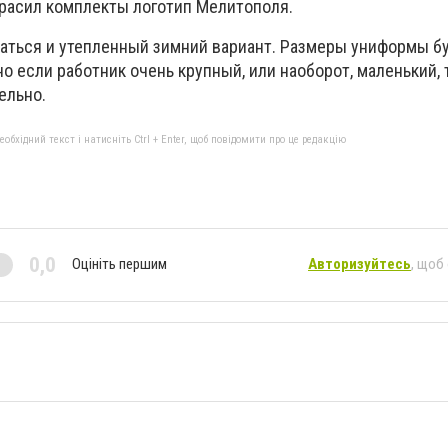
красил комплекты логотип Мелитополя.
аться и утепленный зимний вариант. Размеры униформы бу
о если работник очень крупный, или наоборот, маленький, 
ельно.
бхідний текст і натисніть Ctrl + Enter, щоб повідомити про це редакцію
0,0
Оцініть першим
Авторизуйтесь
, щоб