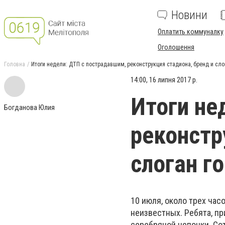
Новини
Оплатить коммуналку
Оголошення
Головна
Итоги недели: ДТП с пострадавшим, реконструкция стадиона, бренд и сло
14:00, 16 липня 2017 р.
Итоги не
Богданова Юлия
реконстр
слоган г
10 июля, около трех час
неизвестных. Ребята, пр
серебряной цепочки. Со