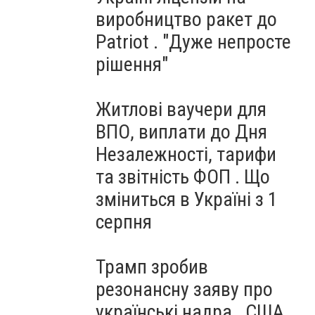
виробництво ракет до
Patriot . "Дуже непросте
рішення"
Житлові ваучери для
ВПО, виплати до Дня
Незалежності, тарифи
та звітність ФОП . Що
зміниться в Україні з 1
серпня
Трамп зробив
резонансну заяву про
українські надра . США