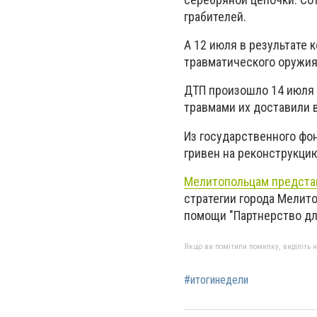
грабителей.
А 12 июля в результате 
травматического оружия
ДТП произошло 14 июля в
травмами их доставили 
Из государственного фо
гривен на реконструкцию
Мелитопольцам представ
стратегии города Мелит
помощи "Партнерство дл
Якщо ви помітили помилку, виділіть нео
#итогинедели