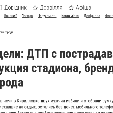
Довідник
Дозвілля
Афіша
Вакансії
Погода
Нерухомість
Карта міста
Довідкова
Фото
ган города
дели: ДТП с пострада
укция стадиона, бренд
орода
ов ночи в Кирилловке двух мужчин избили и отобрали сумк
иехавшие на отдых, остались без денег, мобильного телефо
трудники батальона особого назначения разыскали и заде