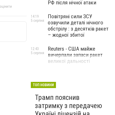
РФ після нічної атаки
 оцінити
Повітряні сили ЗСУ
14:19
5 серпня
озвучили деталі нічного
обстрілу : з десятків ракет
– жодної збитої
Reuters - США майже
12:43
5 серпня
вичерпали запаси ракет
великої дальності
ТОП НОВИНИ
Трамп пояснив
затримку з передачею
Україні ліцензій на