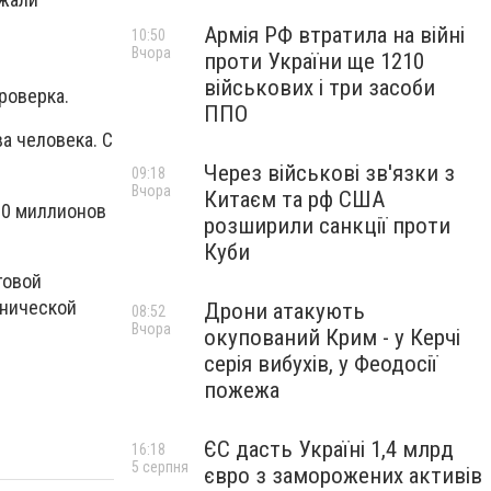
Армія РФ втратила на війні
10:50
Вчора
проти України ще 1210
військових і три засоби
роверка.
ППО
а человека. С
Через військові зв'язки з
09:18
Вчора
Китаєм та рф США
10 миллионов
розширили санкції проти
Куби
говой
хнической
Дрони атакують
08:52
Вчора
окупований Крим - у Керчі
серія вибухів, у Феодосії
пожежа
ЄС дасть Україні 1,4 млрд
16:18
5 серпня
євро з заморожених активів