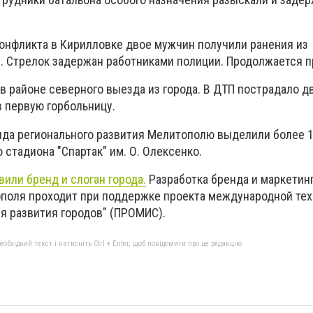
конфликта в Кирилловке двое мужчин получили ранения из
. Стрелок задержан работниками полиции. Продолжается п
 районе северного выезда из города. В ДТП пострадало дв
в первую горбольницу.
нда регионального развития Мелитополю выделили более 
 стадиона "Спартак" им. О. Олексенко.
или бренд и слоган города.
Разработка бренда и маркетин
ополя проходит при поддержке проекта международной те
я развития городов" (ПРОМИС).
бхідний текст і натисніть Ctrl + Enter, щоб повідомити про це редакцію