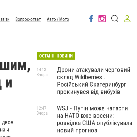
звіти
Вопрос-ответ
Авто / Мото
ОСТАННІ НОВИНИ
вшим,
Дрони атакували черговий
14:13
Вчора
склад Wildberries .
 и
Російський Єкатеринбург
прокинувся від вибухів
WSJ - Путін може напасти
12:47
Вчора
на НАТО вже восени:
у двое
розвідка США опублікувала
на и
новий прогноз
ржали