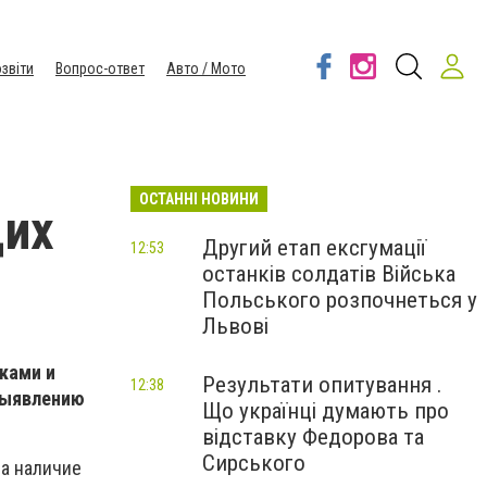
звіти
Вопрос-ответ
Авто / Мото
ОСТАННІ НОВИНИ
щих
Другий етап ексгумації
12:53
останків солдатів Війська
Польського розпочнеться у
Львові
ками и
Результати опитування .
12:38
выявлению
Що українці думають про
відставку Федорова та
Сирського
а наличие