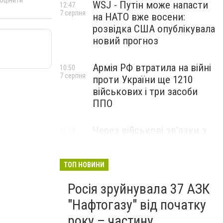
 оцінити
WSJ - Путін може напасти
12:47
7 серпня
на НАТО вже восени:
розвідка США опублікувала
новий прогноз
Армія РФ втратила на війні
10:50
7 серпня
проти України ще 1210
військових і три засоби
ППО
Через військові зв'язки з
09:18
7 серпня
Китаєм та рф США
розширили санкції проти
Куби
ТОП НОВИНИ
Росія зруйнувала 37 АЗК
"Нафтогазу" від початку
року – частину