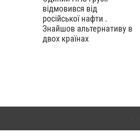
відмовився від
російської нафти .
Знайшов альтернативу в
двох країнах
ітополя. Для інтернет-видань обов'язкове розміщення прямого, відкритого для