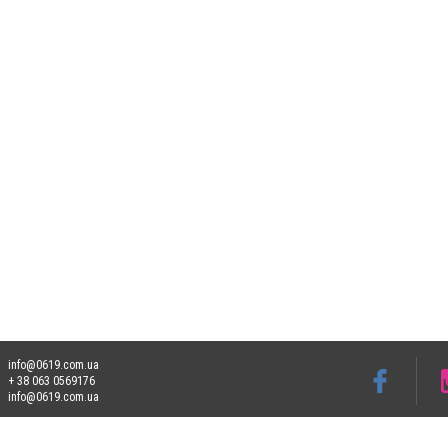
info@0619.com.ua
+ 38 063 0569176
info@0619.com.ua
Допускається цитування матеріалів без отримання попередньої згоди 0619.com.ua за