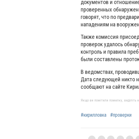
документов и отношение
проверенных обнаружены
говорят, что по предва
нападениям на вооружен
Также комиссия присоед
проверок удалось обнар
контроль и правила пре
были составлены прото
В ведомствах, проводивш
Дата следующей никто н
сообщают на сайте Кири
Якщо ви помітили помилку, виділіть нео
#кирилловка
#проверки