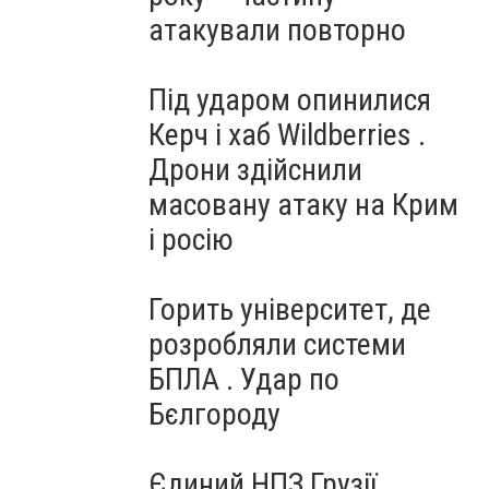
атакували повторно
Під ударом опинилися
Керч і хаб Wildberries .
Дрони здійснили
масовану атаку на Крим
і росію
Горить університет, де
розробляли системи
БПЛА . Удар по
Бєлгороду
Єдиний НПЗ Грузії