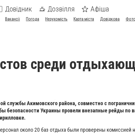
Довідник
Дозвілля
Афіша
Вакансії
Погода
Нерухомість
Карта міста
Довідкова
Фото
истов среди отдыхаю
ой службы Акимовского района, совместно с погранични
ы безопасности Украины провели внезапные рейды по 
ирилловке.
ерсонал около 20 баз отдыха были проверены комиссией н