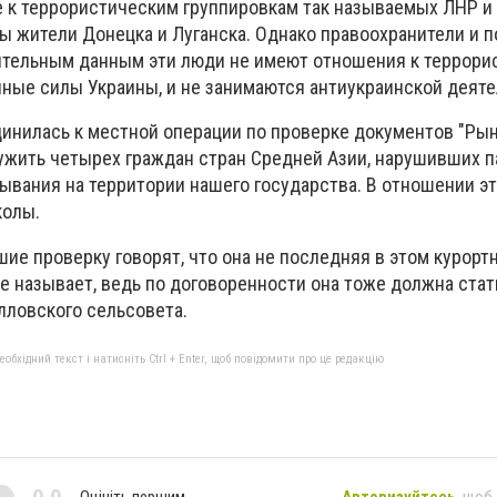
 к террористическим группировкам так называемых ЛНР и
 жители Донецка и Луганска. Однако правоохранители и п
рительным данным эти люди не имеют отношения к террор
ные силы Украины, и не занимаются антиукраинской деяте
инилась к местной операции по проверке документов "Рын
ужить четырех граждан стран Средней Азии, нарушивших 
бывания на территории нашего государства. В отношении э
колы.
ие проверку говорят, что она не последняя в этом курорт
е называет, ведь по договоренности она тоже должна стат
лловского сельсовета.
бхідний текст і натисніть Ctrl + Enter, щоб повідомити про це редакцію