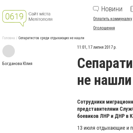
Новини
Оплатить коммуналку
Оголошення
Головна
Сепаратистов среди отдыхающих не нашли
11:01, 17 липня 2017 р.
Сепарат
Богданова Юлия
не нашли
Сотрудники миграционн
представителями Служб
боевиков ЛНР и ДНР в К
13 июля отдыхающие и п