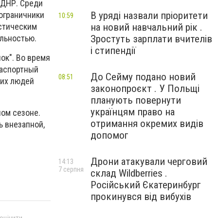
 ДНР. Среди
В уряді назвали пріоритети
ограничники
10:59
на новий навчальний рік .
истическим
Зростуть зарплати вчителів
льностью.
і стипендії
ок". Во время
паспортный
До Сейму подано новий
08:51
тих людей
законопроєкт . У Польщі
планують повернути
українцям право на
ном сезоне.
отримання окремих видів
ь внезапной,
допомог
Дрони атакували черговий
14:13
7 серпня
склад Wildberries .
Російський Єкатеринбург
прокинувся від вибухів