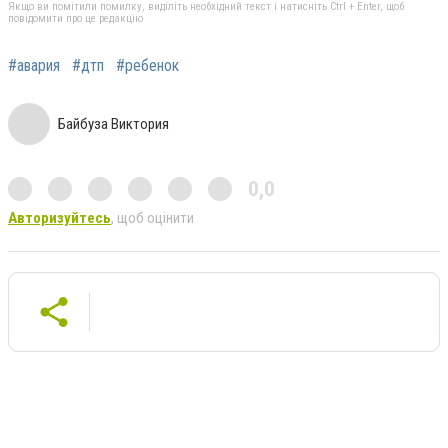
Якщо ви помітили помилку, виділіть необхідний текст і натисніть Ctrl + Enter, щоб
повідомити про це редакцію
#авария
#дтп
#ребенок
Байбуза Виктория
0,0
Авторизуйтесь
, щоб оцінити