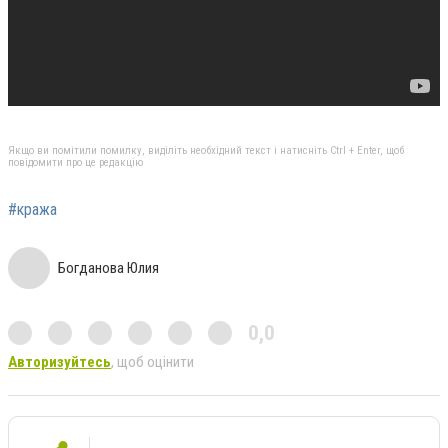
Якщо ви помітили помилку, виділіть необхідний текст і натисніть Ctrl + Enter, щоб
повідомити про це редакцію
#кража
Богданова Юлия
0,0
Авторизуйтесь
, щоб оцінити