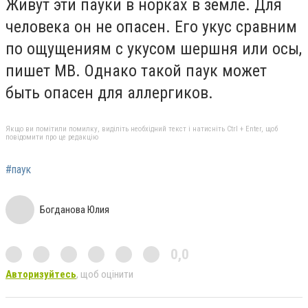
Живут эти пауки в норках в земле. Для
человека он не опасен. Его укус сравним
по ощущениям с укусом шершня или осы,
пишет МВ. Однако такой паук может
быть опасен для аллергиков.
Якщо ви помітили помилку, виділіть необхідний текст і натисніть Ctrl + Enter, щоб
повідомити про це редакцію
#паук
Богданова Юлия
0,0
Авторизуйтесь
, щоб оцінити