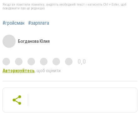
Якщо ви помітили помилку, виділіть необхідний текст і натисніть Ctrl + Enter, щоб
повідомити про це редакцію
#гройсман
#зарплата
Богданова Юлия
0,0
Авторизуйтесь
, щоб оцінити