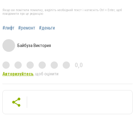
Якщо ви помітили помилку, виділіть необхідний текст і натисніть Ctrl + Enter, щоб
повідомити про це редакцію
#лифт
#ремонт
#деньги
Байбуза Виктория
0,0
Авторизуйтесь
, щоб оцінити