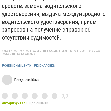
средств; замена водительского
удостоверения; выдача международного
водительского удостоверения; прием
запросов на получение справок об
отсутствии судимостей.
Якщо ви помітили помилку, виділіть необхідний текст і натисніть Ctrl + Enter, щоб
повідомити про це редакцію
#сервисныйцентр
#кирилловка
Богданова Юлия
0,0
Авторизуйтесь
, щоб оцінити