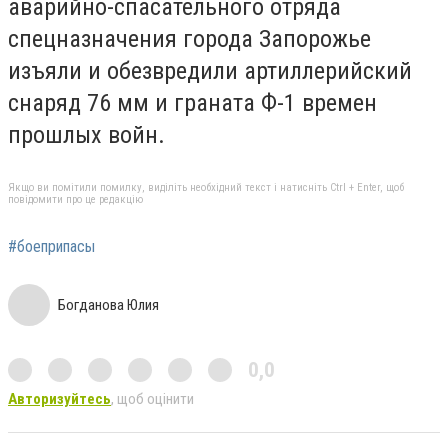
аварийно-спасательного отряда
спецназначения города Запорожье
изъяли и обезвредили артиллерийский
снаряд 76 мм и граната Ф-1 времен
прошлых войн.
Якщо ви помітили помилку, виділіть необхідний текст і натисніть Ctrl + Enter, щоб
повідомити про це редакцію
#боеприпасы
Богданова Юлия
0,0
Авторизуйтесь
, щоб оцінити