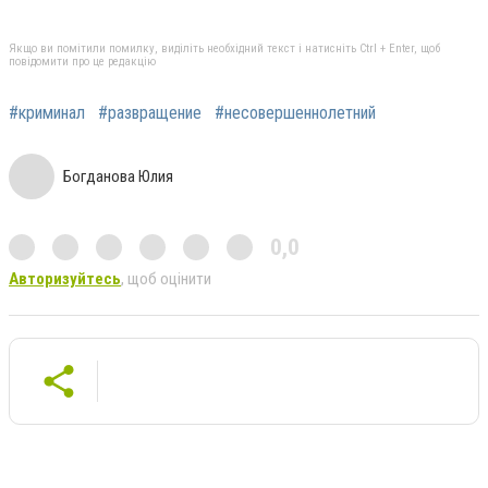
Якщо ви помітили помилку, виділіть необхідний текст і натисніть Ctrl + Enter, щоб
повідомити про це редакцію
#криминал
#развращение
#несовершеннолетний
Богданова Юлия
0,0
Авторизуйтесь
, щоб оцінити