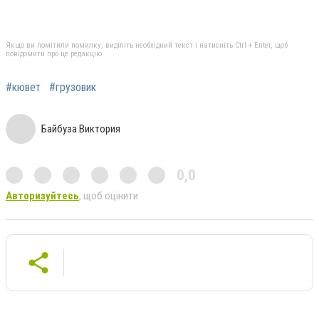
Якщо ви помітили помилку, виділіть необхідний текст і натисніть Ctrl + Enter, щоб
повідомити про це редакцію
#кювет
#грузовик
Байбуза Виктория
0,0
Авторизуйтесь
, щоб оцінити