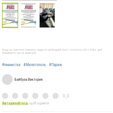
Якщо ви помітили помилку, виділіть необхідний текст і натисніть Ctrl + Enter, щоб
повідомити про це редакцію
#пианистка
#Мелитополь
#Париж
Байбуза Виктория
0,0
Авторизуйтесь
, щоб оцінити