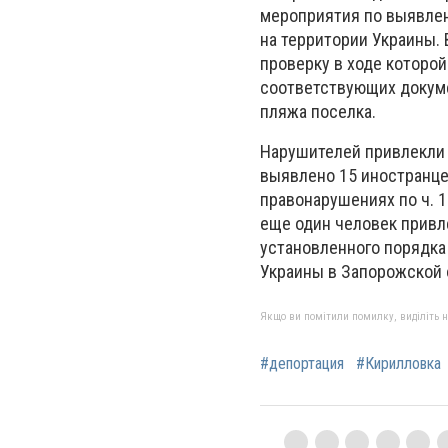
мероприятия по выявлен
на территории Украины. 
проверку в ходе которой
соответствующих докуме
пляжа поселка.
Нарушителей привлекли к
выявлено 15 иностранце
правонарушениях по ч. 1
еще один человек привл
установленного порядка
Украины в Запорожской 
Якщо ви помітили помилку, виділіть нео
#депортация
#Кирилловка