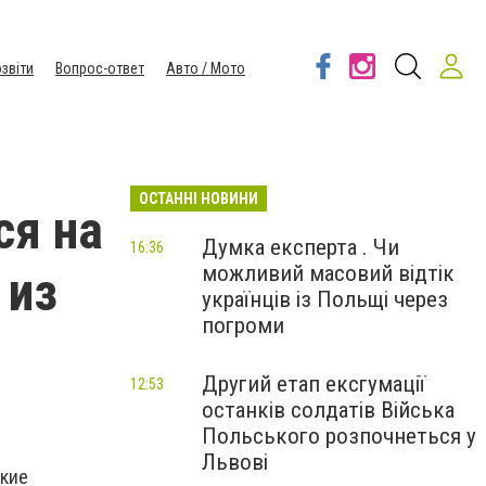
звіти
Вопрос-ответ
Авто / Мото
ОСТАННІ НОВИНИ
ся на
Думка експерта . Чи
16:36
можливий масовий відтік
 из
українців із Польщі через
погроми
Другий етап ексгумації
12:53
останків солдатів Війська
Польського розпочнеться у
Львові
ские