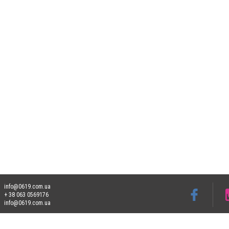
info@0619.com.ua
+ 38 063 0569176
info@0619.com.ua
Допускається цитування матеріалів без отримання попередньої згоди 0619.com.ua за