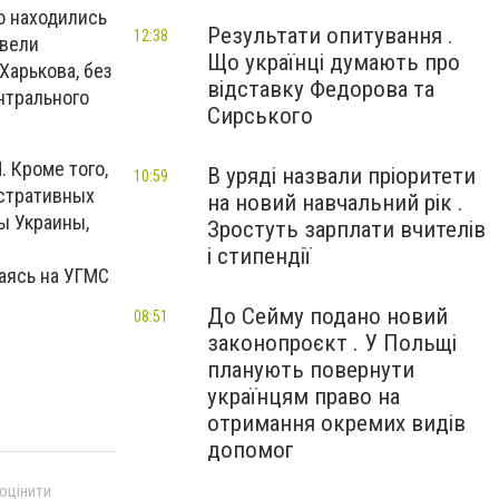
о находились
Результати опитування .
12:38
овели
Що українці думають про
Харькова, без
відставку Федорова та
нтрального
Сирського
. Кроме того,
В уряді назвали пріоритети
10:59
истративных
на новий навчальний рік .
ы Украины,
Зростуть зарплати вчителів
і стипендії
аясь на УГМС
До Сейму подано новий
08:51
законопроєкт . У Польщі
планують повернути
українцям право на
отримання окремих видів
допомог
 оцінити