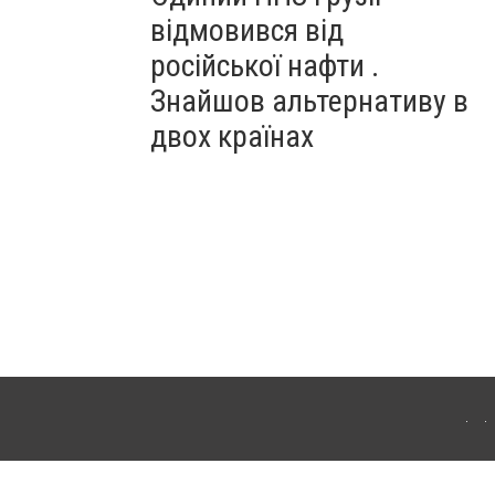
відмовився від
російської нафти .
Знайшов альтернативу в
двох країнах
ітополя. Для інтернет-видань обов'язкове розміщення прямого, відкритого для