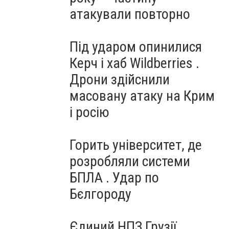
атакували повторно
Під ударом опинилися
Керч і хаб Wildberries .
Дрони здійснили
масовану атаку на Крим
і росію
Горить університет, де
розробляли системи
БПЛА . Удар по
Бєлгороду
Єдиний НПЗ Грузії