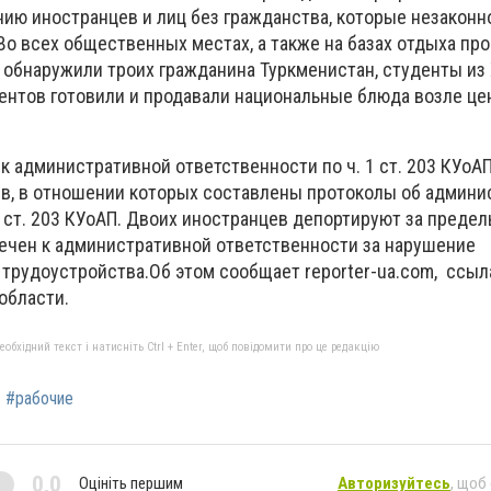
ию иностранцев и лиц без гражданства, которые незаконн
Во всех общественных местах, а также на базах отдыха пр
 обнаружили троих гражданина Туркменистан, студенты из 
нтов готовили и продавали национальные блюда возле це
 административной ответственности по ч. 1 ст. 203 КУоАП
в, в отношении которых составлены протоколы об админ
 ст. 203 КУоАП. Двоих иностранцев депортируют за предел
ечен к административной ответственности за нарушение
 трудоустройства.Об этом сообщает reporter-ua.com, ссыл
области.
бхідний текст і натисніть Ctrl + Enter, щоб повідомити про це редакцію
#рабочие
0,0
Оцініть першим
Авторизуйтесь
, щоб