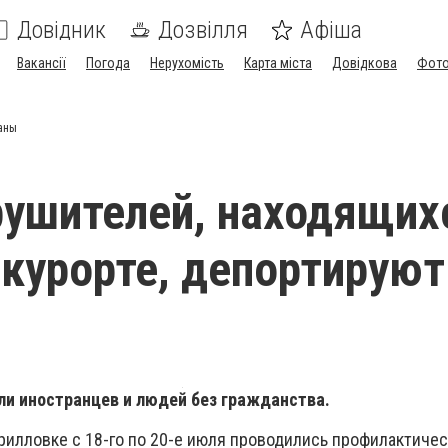
Довідник
Дозвілля
Афіша
Вакансії
Погода
Нерухомість
Карта міста
Довідкова
Фото
аны
ушителей, находящих
курорте, депортируют
ли иностранцев и людей без гражданства.
рилловке с 18-го по 20-е июля проводились профилактиче