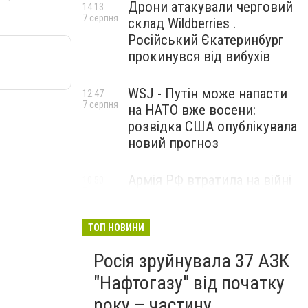
Дрони атакували черговий
14:13
7 серпня
склад Wildberries .
Російський Єкатеринбург
прокинувся від вибухів
WSJ - Путін може напасти
12:47
7 серпня
на НАТО вже восени:
розвідка США опублікувала
новий прогноз
Армія РФ втратила на війні
10:50
7 серпня
проти України ще 1210
військових і три засоби
ППО
ТОП НОВИНИ
Росія зруйнувала 37 АЗК
"Нафтогазу" від початку
року – частину