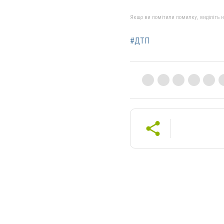
Якщо ви помітили помилку, виділіть нео
#ДТП