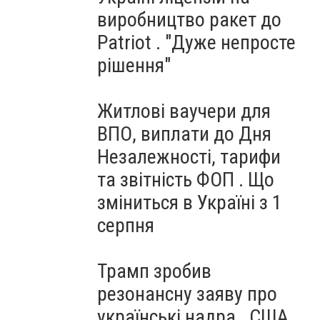
виробництво ракет до
Patriot . "Дуже непросте
рішення"
Житлові ваучери для
ВПО, виплати до Дня
Незалежності, тарифи
та звітність ФОП . Що
зміниться в Україні з 1
серпня
Трамп зробив
резонансну заяву про
українські надра . США