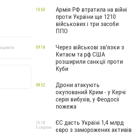
Армія РФ втратила на війні
10:50
проти України ще 1210
військових і три засоби
ППО
Через військові зв'язки з
09:18
 оцінити
Китаєм та рф США
розширили санкції проти
Куби
Дрони атакують
08:52
окупований Крим - у Керчі
серія вибухів, у Феодосії
пожежа
ЄС дасть Україні 1,4 млрд
16:18
5 серпня
євро з заморожених активів