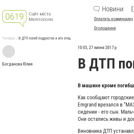
Новини
Оплатить коммуналку
Оголошення
Головна
В ДТП погиб подросток и его отец
10:03, 27 липня 2017 р.
В ДТП по
Богданова Юлия
В машине кроме погибш
Как сообщают городские
Emgrand врезался в "МАЗ
сидении - его сын. Маль
Они остались живы и до
Виновника ДТП устанавл