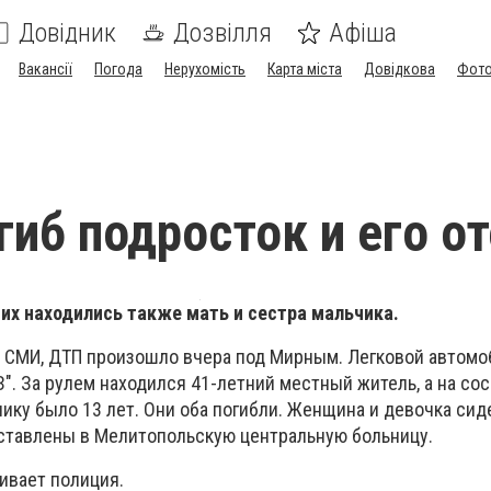
Довідник
Дозвілля
Афіша
Вакансії
Погода
Нерухомість
Карта міста
Довідкова
Фото
гиб подросток и его о
их находились также мать и сестра мальчика.
 СМИ, ДТП произошло вчера под Мирным. Легковой автомо
". За рулем находился 41-летний местный житель, а на со
чику было 13 лет. Они оба погибли. Женщина и девочка сид
ставлены в Мелитопольскую центральную больницу.
ивает полиция.