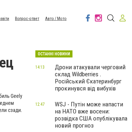
звіти
Вопрос-ответ
Авто / Мото
ОСТАННІ НОВИНИ
тец
Дрони атакували черговий
14:13
склад Wildberries .
Російський Єкатеринбург
прокинувся від вибухів
биль Geely
седнем
WSJ - Путін може напасти
12:47
ели сзади.
на НАТО вже восени:
розвідка США опублікувала
новий прогноз