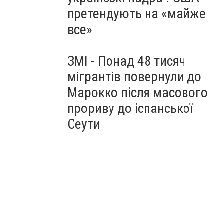
претендують на «майже
все»
ЗМІ - Понад 48 тисяч
мігрантів повернули до
Марокко після масового
прориву до іспанської
Сеути