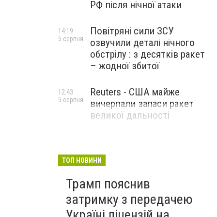
РФ після нічної атаки
Повітряні сили ЗСУ
14:19
5 серпня
озвучили деталі нічного
обстрілу : з десятків ракет
– жодної збитої
Reuters - США майже
12:43
5 серпня
вичерпали запаси ракет
великої дальності
ТОП НОВИНИ
Трамп пояснив
затримку з передачею
Україні ліцензій на