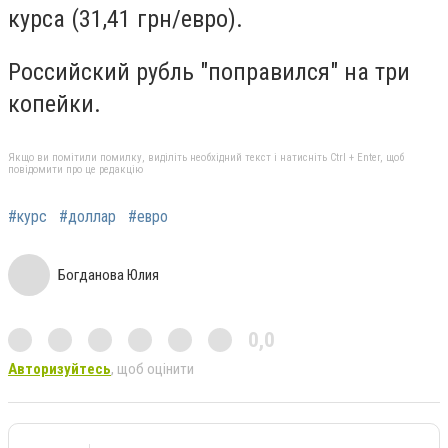
курса (31,41 грн/евро).
Российский рубль "поправился" на три
копейки.
Якщо ви помітили помилку, виділіть необхідний текст і натисніть Ctrl + Enter, щоб
повідомити про це редакцію
#курс
#доллар
#евро
Богданова Юлия
0,0
Авторизуйтесь
, щоб оцінити