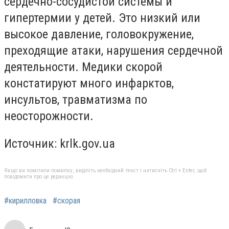
сердечно-сосудистой системы и
гипертермии у детей. Это низкий или
высокое давление, головокружение,
преходящие атаки, нарушения сердечной
деятельности. Медики скорой
констатируют много инфарктов,
инсультов, травматизма по
неосторожности.
Источник: krlk.gov.ua
Якщо ви помітили помилку, виділіть необхідний текст і натисніть Ctrl + Enter, щоб
повідомити про це редакцію
#кирилловка
#скорая