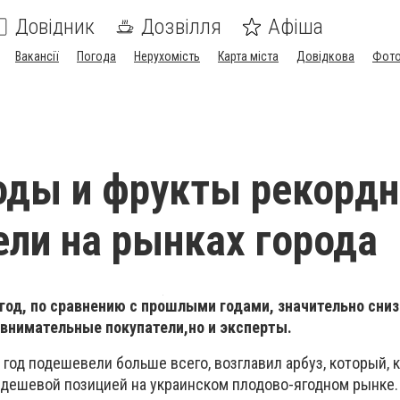
Довідник
Дозвілля
Афіша
Вакансії
Погода
Нерухомість
Карта міста
Довідкова
Фото
оды и фрукты рекорд
ли на рынках города
од, по сравнению с прошлыми годами, значительно сниз
 внимательные покупатели,но и эксперты.
 год подешевели больше всего, возглавил арбуз, который, к
 дешевой позицией на украинском плодово-ягодном рынке