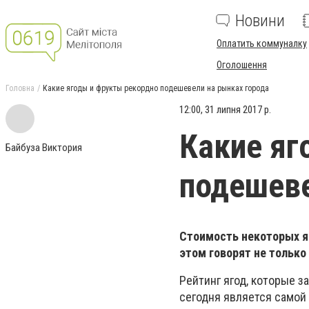
Новини
Оплатить коммуналку
Оголошення
Головна
Какие ягоды и фрукты рекордно подешевели на рынках города
12:00, 31 липня 2017 р.
Какие яг
Байбуза Виктория
подешеве
Стоимость некоторых яг
этом говорят не только
Рейтинг ягод, которые за
сегодня является самой