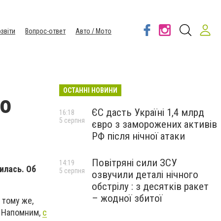
звіти
Вопрос-ответ
Авто / Мото
ОСТАННІ НОВИНИ
но
ЄС дасть Україні 1,4 млрд
16:18
5 серпня
євро з заморожених активів
РФ після нічної атаки
Повітряні сили ЗСУ
14:19
илась. Об
5 серпня
озвучили деталі нічного
обстрілу : з десятків ракет
– жодної збитої
 тому же,
. Напомним,
с