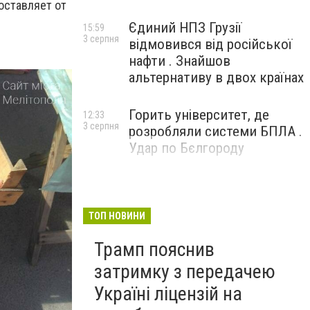
оставляет от
Єдиний НПЗ Грузії
15:59
3 серпня
відмовився від російської
нафти . Знайшов
альтернативу в двох країнах
Горить університет, де
12:33
3 серпня
розробляли системи БПЛА .
Удар по Бєлгороду
ТОП НОВИНИ
Трамп пояснив
затримку з передачею
Україні ліцензій на