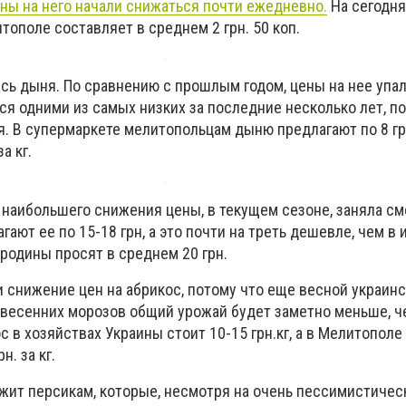
ены на него начали снижаться почти ежедневно.
На сегодн
тополе составляет в среднем 2 грн. 50 коп.
сь дыня. По сравнению с прошлым годом, цены на нее упали
тся одними из самых низких за последние несколько лет, п
. В супермаркете мелитопольцам дыню предлагают по 8 грн
за кг.
 наибольшего снижения цены, в текущем сезоне, заняла см
ают ее по 15-18 грн, а это почти на треть дешевле, чем в 
родины просят в среднем 20 грн.
 снижение цен на абрикос, потому что еще весной украин
 весенних морозов общий урожай будет заметно меньше, че
с в хозяйствах Украины стоит 10-15 грн.кг, а в Мелитополе
н. за кг.
жит персикам, которые, несмотря на очень пессимистичес