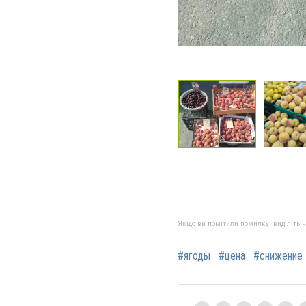
Якщо ви помітили помилку, виділіть нео
#ягоды
#цена
#снижение