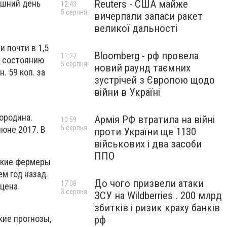
Reuters - США майже
яшний день
12:43
5 серпня
вичерпали запаси ракет
великої дальності
 почти в 1,5
Bloomberg - рф провела
11:27
о состоянию
5 серпня
новий раунд таємних
. 59 коп. за
зустрічей з Європою щодо
війни в Україні
ородина.
Армія РФ втратила на війні
10:59
5 серпня
июне 2017. В
проти України ще 1130
військових і два засоби
ППО
ские фермеры
м год назад.
До чого призвели атаки
17:08
 цена
3 серпня
ЗСУ на Wildberries . 200 млрд
збитків і ризик краху банків
кие прогнозы,
рф