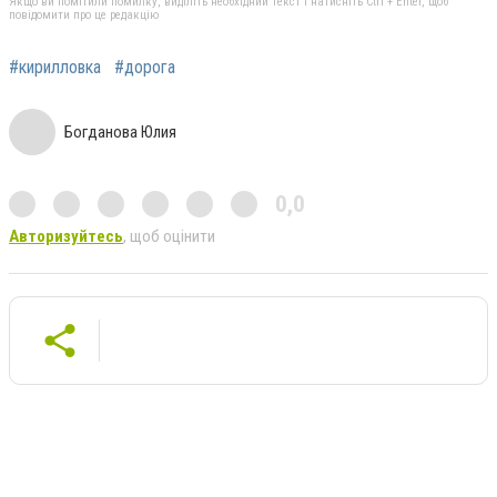
Якщо ви помітили помилку, виділіть необхідний текст і натисніть Ctrl + Enter, щоб
повідомити про це редакцію
#кирилловка
#дорога
Богданова Юлия
0,0
Авторизуйтесь
, щоб оцінити