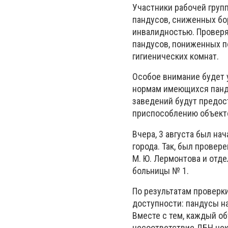
Участники рабочей груп
пандусов, сниженных бо
инвалидностью. Проверя
пандусов, пониженных п
гигиенических комнат.
Особое внимание будет
нормам имеющихся панду
заведений будут предо
приспособлению объекто
Вчера, 3 августа был на
города. Так, был провер
М. Ю. Лермонтова и отд
больницы № 1.
По результатам проверк
доступности: пандусы н
Вместе с тем, каждый о
несоответствие ДБН неко