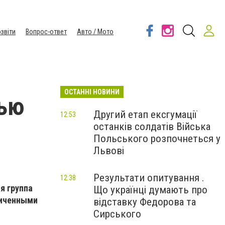
звіти
Вопрос-ответ
Авто / Мото
ОСТАННІ НОВИНИ
тью
Другий етап ексгумації
12:53
останків солдатів Війська
Польського розпочнеться у
Львові
Результати опитування .
12:38
я группа
Що українці думають про
ниченными
відставку Федорова та
Сирського