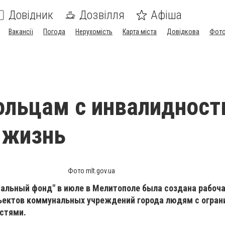
Довідник
Дозвілля
Афіша
Вакансії
Погода
Нерухомість
Карта міста
Довідкова
Фото
ольцам с инвалиднос
 жизнь
Фото mlt.gov.ua
иальный фонд" в июле в Мелитополе была создана рабоча
ъектов коммунальных учреждений города людям с огра
стями.