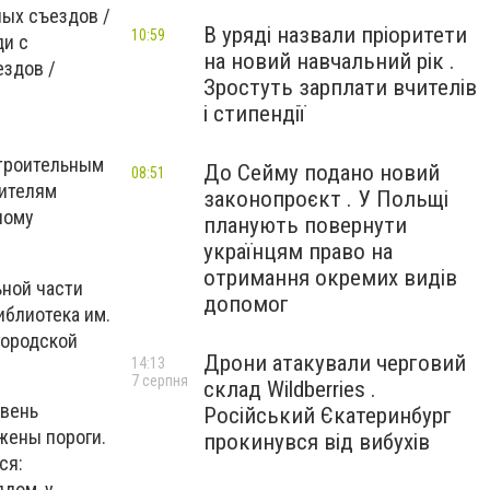
ных съездов /
В уряді назвали пріоритети
10:59
ди с
на новий навчальний рік .
ездов /
Зростуть зарплати вчителів
і стипендії
строительным
До Сейму подано новий
08:51
дителям
законопроєкт . У Польщі
ному
планують повернути
українцям право на
отримання окремих видів
ьной части
допомог
иблиотека им.
городской
Дрони атакували черговий
14:13
7 серпня
склад Wildberries .
овень
Російський Єкатеринбург
жены пороги.
прокинувся від вибухів
ся:
ядом, у