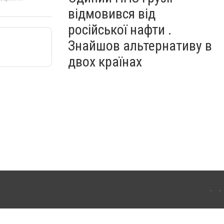
відмовився від
російської нафти .
Знайшов альтернативу в
двох країнах
ітополя. Для інтернет-видань обов'язкове розміщення прямого, відкритого для