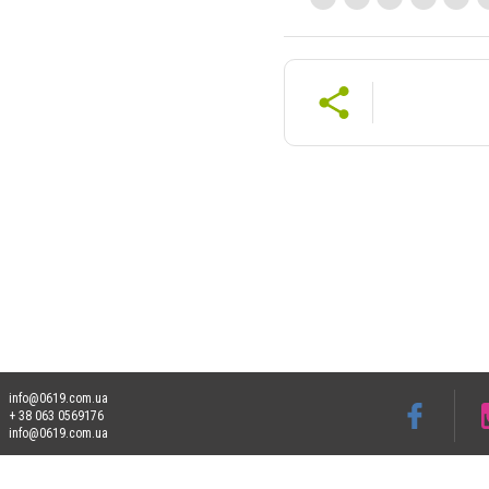
info@0619.com.ua
+ 38 063 0569176
info@0619.com.ua
Допускається цитування матеріалів без отримання попередньої згоди 0619.com.ua за