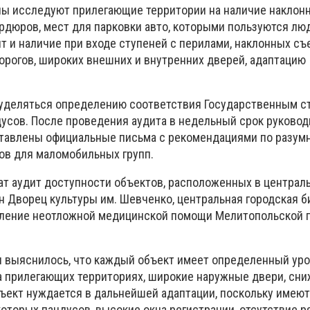
пы исследуют прилегающие территории на наличие наклон
рдюров, мест для парковки авто, которыми пользуются лю
т и наличие при входе ступеней с перилами, наклонных съ
орогов, широких внешних и внутренних дверей, адаптацию
 уделяться определению соответствия Государственным 
сов. После проведения аудита в недельный срок руково
ставлены официальные письма с рекомендациями по разум
в для маломобильных групп.
чат аудит доступности объектов, расположенных в централ
ен Дворец культуры им. Шевченко, центральная городская б
еление неотложной медицинской помощи Мелитопольской 
и выяснилось, что каждый объект имеет определенный ур
а прилегающих территориях, широкие наружные двери, сни
бъект нуждается в дальнейшей адаптации, поскольку имеют
торых пандусов, высокие окна регистрации, отсутствие р