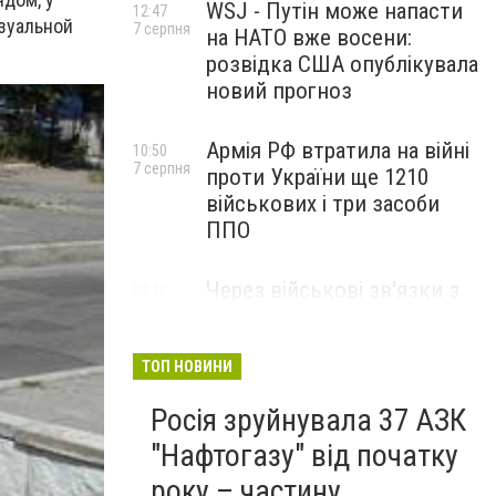
WSJ - Путін може напасти
12:47
изуальной
7 серпня
на НАТО вже восени:
розвідка США опублікувала
новий прогноз
Армія РФ втратила на війні
10:50
7 серпня
проти України ще 1210
військових і три засоби
ППО
Через військові зв'язки з
09:18
7 серпня
Китаєм та рф США
розширили санкції проти
Куби
ТОП НОВИНИ
Росія зруйнувала 37 АЗК
"Нафтогазу" від початку
року – частину