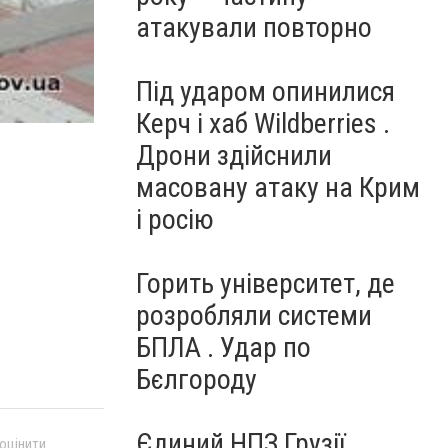
атакували повторно
Під ударом опинилися
Керч і хаб Wildberries .
Дрони здійснили
масовану атаку на Крим
і росію
Горить університет, де
розробляли системи
БПЛА . Удар по
Бєлгороду
Єдиний НПЗ Грузії
 оцінити