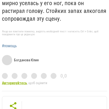
мирно уселась у его ног, пока он
растирал голову. Стойких запах алкоголя
сопровождал эту сцену.
Якщо ви помітили помилку, виділіть необхідний текст і натисніть Ctrl + Enter, щоб
повідомити про це редакцію
#помощь
Богданова Юлия
0,0
Авторизуйтесь
, щоб оцінити