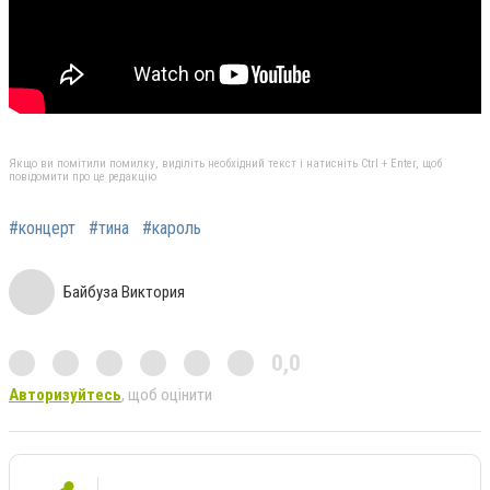
Якщо ви помітили помилку, виділіть необхідний текст і натисніть Ctrl + Enter, щоб
повідомити про це редакцію
#концерт
#тина
#кароль
Байбуза Виктория
0,0
Авторизуйтесь
, щоб оцінити