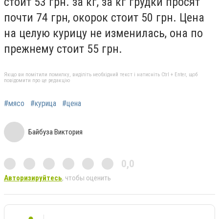
стоит 53 грн. за кг, за кг грудки просят
почти 74 грн, окорок стоит 50 грн. Цена
на целую курицу не изменилась, она по
прежнему стоит 55 грн.
Якщо ви помітили помилку, виділіть необхідний текст і натисніть Ctrl + Enter, щоб
повідомити про це редакцію
#мясо
#курица
#цена
Байбуза Виктория
0,0
Авторизируйтесь
, чтобы оценить