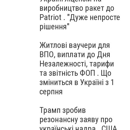
виробництво ракет до
Patriot . "Дуже непросте
рішення"
Житлові ваучери для
ВПО, виплати до Дня
Незалежності, тарифи
та звітність ФОП . Що
зміниться в Україні з 1
серпня
Трамп зробив
резонансну заяву про
українські надра . США