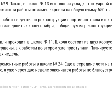
 № 9. Также, в школе № 13 выполнена укладка тротуарной 
олжаются работы по замене кровли на общую сумму 650 тыс
работы ведутся по реконструкции спортивного зала в шко
т завершить к концу ноября, а общая сумма реконструкци
вли проходит в школе № 11. Школа состоит из двух корпус
ершены, а к работам во втором уже приступили. Планирует
ех недель.
ремонтные работы в школе № 24. Еще в середине лета на 
, а уже через две неделе закончатся работы по благоустр
бхідний текст і натисніть Ctrl + Enter, щоб повідомити про це редакцію