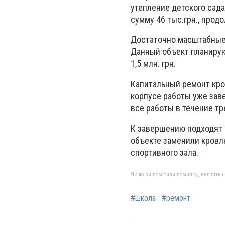
утепление детского сада
сумму 46 тыс.грн., прод
Достаточно масштабные 
Данный объект планирую
1,5 млн. грн.
Капитальный ремонт кро
корпусе работы уже зав
все работы в течение тр
К завершению подходят 
объекте заменили кровлю
спортивного зала.
Якщо ви помітили помилку, виділіть нео
#школа
#ремонт