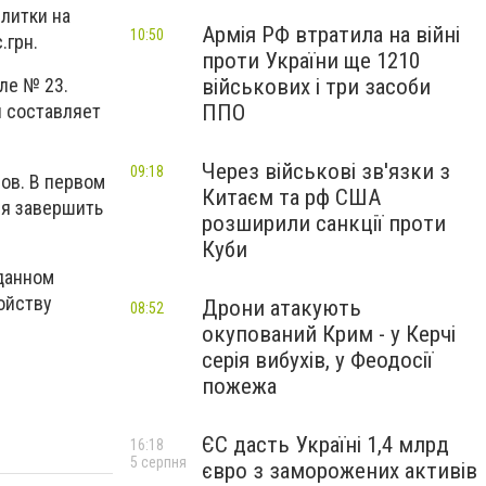
плитки на
Армія РФ втратила на війні
10:50
.грн.
проти України ще 1210
військових і три засоби
ле № 23.
ППО
и составляет
Через військові зв'язки з
09:18
ов. В первом
Китаєм та рф США
ся завершить
розширили санкції проти
Куби
данном
ойству
Дрони атакують
08:52
окупований Крим - у Керчі
серія вибухів, у Феодосії
пожежа
ЄС дасть Україні 1,4 млрд
16:18
5 серпня
євро з заморожених активів