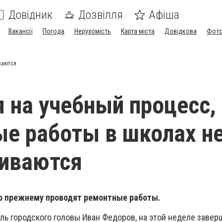
Довідник
Дозвілля
Афіша
Вакансії
Погода
Нерухомість
Карта міста
Довідкова
Фото
ваются
 на учебный процесс,
е работы в школах н
ливаются
о прежнему проводят ремонтные работы.
ль городского головы Иван Федоров, на этой неделе заве