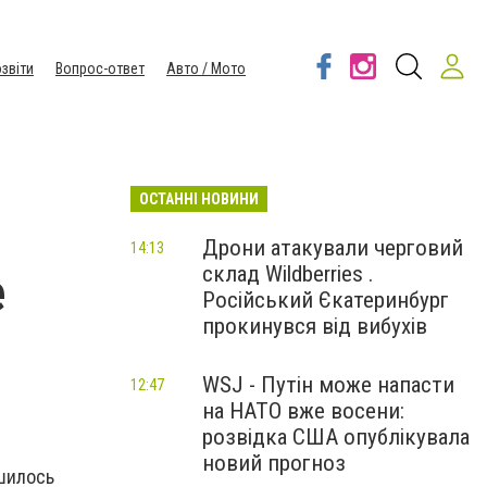
звіти
Вопрос-ответ
Авто / Мото
ОСТАННІ НОВИНИ
Дрони атакували черговий
14:13
склад Wildberries .
е
Російський Єкатеринбург
прокинувся від вибухів
WSJ - Путін може напасти
12:47
на НАТО вже восени:
розвідка США опублікувала
новий прогноз
ршилось