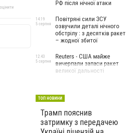
РФ після нічної атаки
 оцінити
Повітряні сили ЗСУ
14:19
5 серпня
озвучили деталі нічного
обстрілу : з десятків ракет
– жодної збитої
Reuters - США майже
12:43
5 серпня
вичерпали запаси ракет
великої дальності
ТОП НОВИНИ
Трамп пояснив
затримку з передачею
Україні ліцензій на