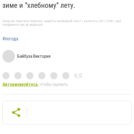
зиме и "хлебному" лету.
Якщо ви помітили помилку, виділіть необхідний текст і натисніть Ctrl + Enter, щоб
повідомити про це редакцію
#погода
Байбуза Виктория
0,0
Авторизируйтесь
, чтобы оценить